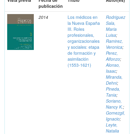
Vista previa
Fecha de
Título
Autor(es)
publicación
2014
Los médicos en
Rodriguez
la Nueva España
Sala,
III. Roles
Maria
profesionales,
Luisa
;
organizacionales
Ramirez,
y sociales: etapa
Veronica
;
de formación y
Perez,
asimilación
Alfonzo
;
(1553-1621)
Alonso,
Isaac
;
Miranda,
Dehni
;
Pineda,
Tania
;
Soriano,
Nancy K.
;
Gomezgil,
Ignacio
;
Leyte,
Natalia