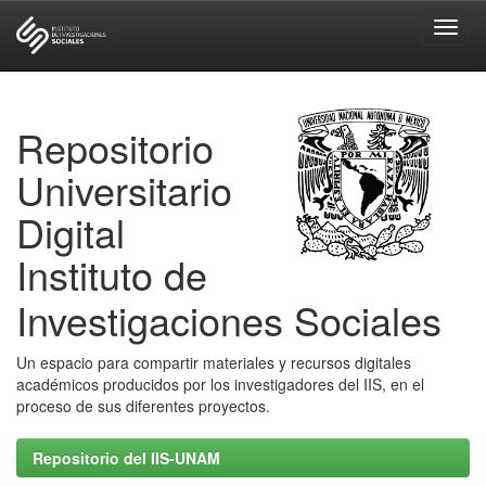
Skip
navigation
Repositorio
Universitario
Digital
Instituto de
Investigaciones Sociales
Un espacio para compartir materiales y recursos digitales
académicos producidos por los investigadores del IIS, en el
proceso de sus diferentes proyectos.
Repositorio del IIS-UNAM