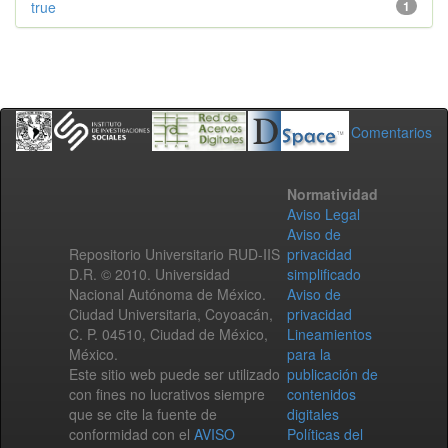
true
1
Comentarios
Normatividad
Aviso Legal
Aviso de
Repositorio Universitario RUD-IIS
privacidad
D.R. © 2010. Universidad
simplificado
Nacional Autónoma de México.
Aviso de
Ciudad Universitaria, Coyoacán,
privacidad
C. P. 04510, Ciudad de México,
Lineamientos
México.
para la
Este sitio web puede ser utilizado
publicación de
con fines no lucrativos siempre
contenidos
que se cite la fuente de
digitales
conformidad con el
AVISO
Políticas del