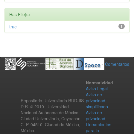
Has File(s)
true
1
Comentarios
Normatividad
Aviso Legal
Aviso de
Repositorio Universitario RUD-IIS
privacidad
D.R. © 2010. Universidad
simplificado
Nacional Autónoma de México.
Aviso de
Ciudad Universitaria, Coyoacán,
privacidad
C. P. 04510, Ciudad de México,
Lineamientos
México.
para la