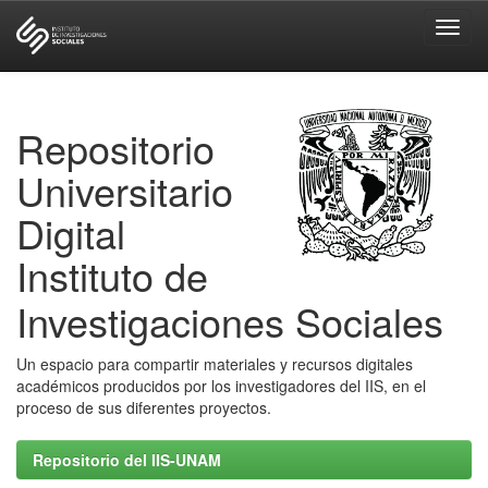
Skip
navigation
Repositorio
Universitario
Digital
Instituto de
Investigaciones Sociales
Un espacio para compartir materiales y recursos digitales
académicos producidos por los investigadores del IIS, en el
proceso de sus diferentes proyectos.
Repositorio del IIS-UNAM