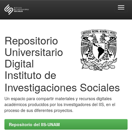
Skip
navigation
Repositorio
Universitario
Digital
Instituto de
Investigaciones Sociales
Un espacio para compartir materiales y recursos digitales
académicos producidos por los investigadores del IIS, en el
proceso de sus diferentes proyectos.
Repositorio del IIS-UNAM