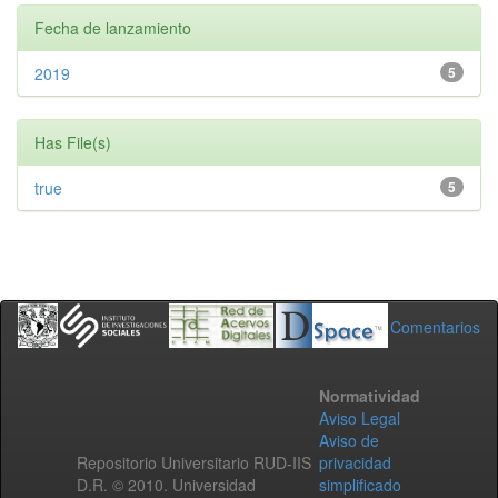
Fecha de lanzamiento
2019
5
Has File(s)
true
5
Comentarios
Normatividad
Aviso Legal
Aviso de
Repositorio Universitario RUD-IIS
privacidad
D.R. © 2010. Universidad
simplificado