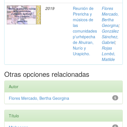
2019
Reunión de
Flores
Pirericha y
Mercado,
músicos de
Bertha
las
Georgina
;
comunidades
González
p'urhépecha
Sánchez,
de Ahuiran,
Gabriel
;
Nurío y
Rojas
Urapicho.
Lombó,
Matilde
Otras opciones relacionadas
Autor
Flores Mercado, Bertha Georgina
5
Título