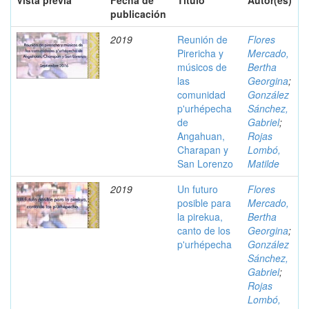
Vista previa
Fecha de
Título
Autor(es)
publicación
2019
Reunión de
Flores
Pirericha y
Mercado,
músicos de
Bertha
las
Georgina
;
comunidad
González
p'urhépecha
Sánchez,
de
Gabriel
;
Angahuan,
Rojas
Charapan y
Lombó,
San Lorenzo
Matilde
2019
Un futuro
Flores
posible para
Mercado,
la pirekua,
Bertha
canto de los
Georgina
;
p'urhépecha
González
Sánchez,
Gabriel
;
Rojas
Lombó,