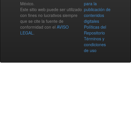
México.
para la
Este sitio web puede ser utilizado
publicación de
con fines no lucrativos siempre
contenidos
que se cite la fuente de
digitales
conformidad con el
AVISO
Políticas del
LEGAL
.
Repositorio
Términos y
condiciones
de uso