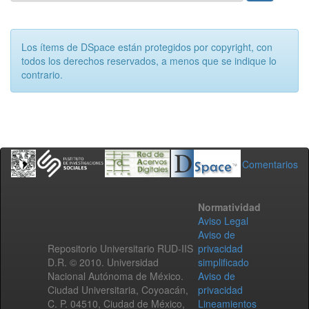
Los ítems de DSpace están protegidos por copyright, con
todos los derechos reservados, a menos que se indique lo
contrario.
Comentarios
Normatividad
Aviso Legal
Aviso de
Repositorio Universitario RUD-IIS
privacidad
D.R. © 2010. Universidad
simplificado
Nacional Autónoma de México.
Aviso de
Ciudad Universitaria, Coyoacán,
privacidad
C. P. 04510, Ciudad de México,
Lineamientos