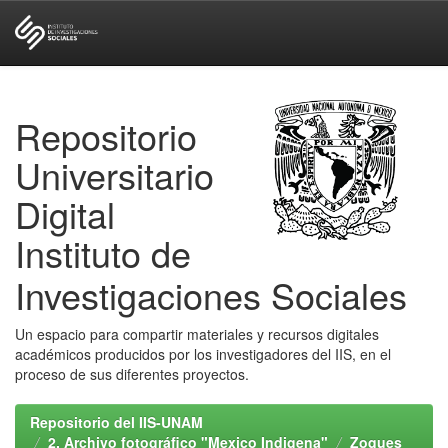
Skip
navigation
Repositorio
Universitario
Digital
Instituto de
Investigaciones Sociales
Un espacio para compartir materiales y recursos digitales
académicos producidos por los investigadores del IIS, en el
proceso de sus diferentes proyectos.
Repositorio del IIS-UNAM
2. Archivo fotográfico "Mexico Indigena"
Zoques