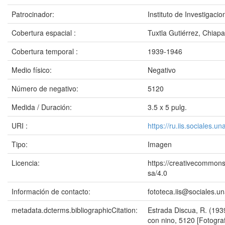
Patrocinador:
Instituto de Investigac
Cobertura espacial :
Tuxtla Gutiérrez, Chiap
Cobertura temporal :
1939-1946
Medio físico:
Negativo
Número de negativo:
5120
Medida / Duración:
3.5 x 5 pulg.
URI :
https://ru.iis.sociales.
Tipo:
Imagen
Licencia:
https://creativecommons
sa/4.0
Información de contacto:
fototeca.iis@sociales.
metadata.dcterms.bibliographicCitation:
Estrada Discua, R. (19
con nino, 5120 [Fotograf