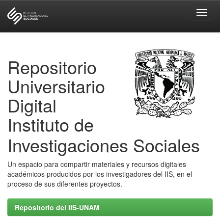
Skip
navigation
Repositorio
Universitario
Digital
Instituto de
Investigaciones Sociales
Un espacio para compartir materiales y recursos digitales
académicos producidos por los investigadores del IIS, en el
proceso de sus diferentes proyectos.
Repositorio del IIS-UNAM