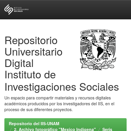
Skip
navigation
Repositorio
Universitario
Digital
Instituto de
Investigaciones Sociales
Un espacio para compartir materiales y recursos digitales
académicos producidos por los investigadores del IIS, en el
proceso de sus diferentes proyectos.
Repositorio del IIS-UNAM
2. Archivo fotográfico "Mexico Indigena"
Seris