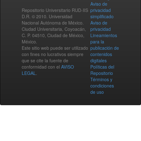
Aviso de
Repositorio Universitario RUD-IIS
privacidad
D.R. © 2010. Universidad
simplificado
Nacional Autónoma de México.
Aviso de
Ciudad Universitaria, Coyoacán,
privacidad
C. P. 04510, Ciudad de México,
Lineamientos
México.
para la
Este sitio web puede ser utilizado
publicación de
con fines no lucrativos siempre
contenidos
que se cite la fuente de
digitales
conformidad con el
AVISO
Políticas del
LEGAL
.
Repositorio
Términos y
condiciones
de uso