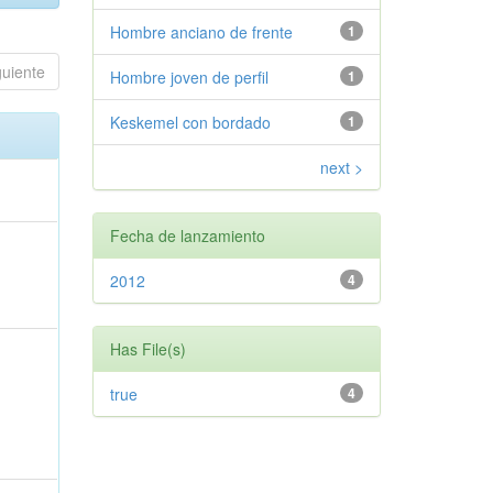
Hombre anciano de frente
1
guiente
Hombre joven de perfil
1
Keskemel con bordado
1
next >
Fecha de lanzamiento
2012
4
Has File(s)
true
4