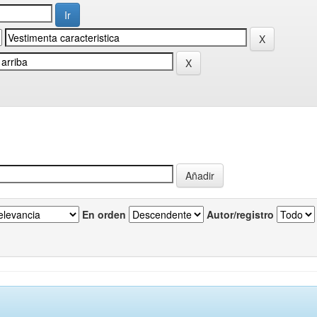
En orden
Autor/registro