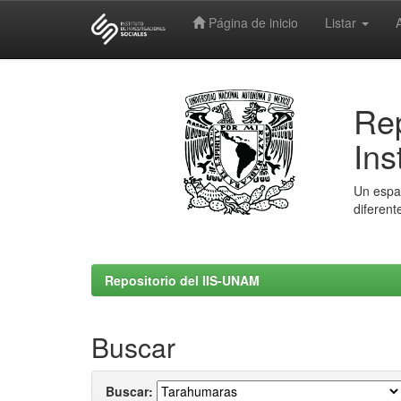
Página de inicio
Listar
Skip
navigation
Rep
Ins
Un espac
diferent
Repositorio del IIS-UNAM
Buscar
Buscar: