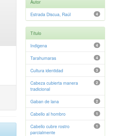
Autor
Estrada Discua, Raúl
4
Título
Indigena
4
Tarahumaras
4
Cultura identidad
3
Cabeza cubierta manera
2
tradicional
Gaban de lana
2
Cabello al hombro
1
Cabello cubre rostro
1
parcialmente