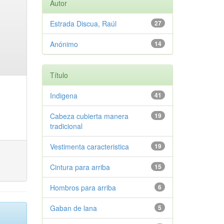
Autor
Estrada Discua, Raúl
27
Anónimo
14
Título
Indigena
41
Cabeza cubierta manera
19
tradicional
Vestimenta caracteristica
19
Cintura para arriba
15
Hombros para arriba
6
Gaban de lana
5