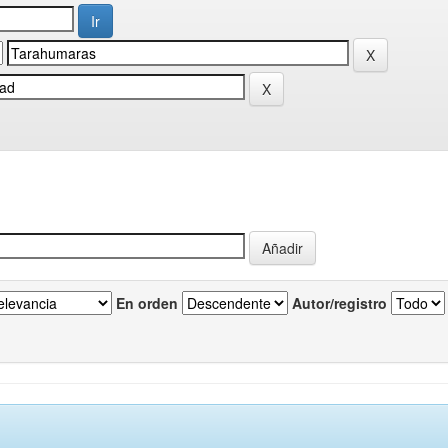
En orden
Autor/registro