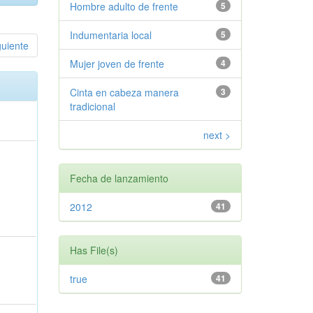
Hombre adulto de frente
5
Indumentaria local
5
guiente
Mujer joven de frente
4
Cinta en cabeza manera
3
tradicional
next >
Fecha de lanzamiento
2012
41
Has File(s)
true
41