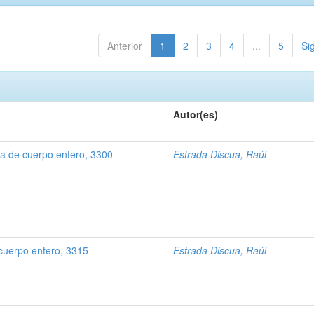
Anterior
1
2
3
4
...
5
Si
Autor(es)
 de cuerpo entero, 3300
Estrada Discua, Raúl
cuerpo entero, 3315
Estrada Discua, Raúl