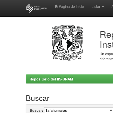
Página de inicio
Listar
Skip
navigation
Rep
Ins
Un espac
diferent
Repositorio del IIS-UNAM
Buscar
Buscar: