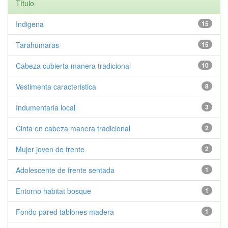
Título
Indigena
15
Tarahumaras
15
Cabeza cubierta manera tradicional
10
Vestimenta caracteristica
8
Indumentaria local
3
Cinta en cabeza manera tradicional
2
Mujer joven de frente
2
Adolescente de frente sentada
1
Entorno habitat bosque
1
Fondo pared tablones madera
1