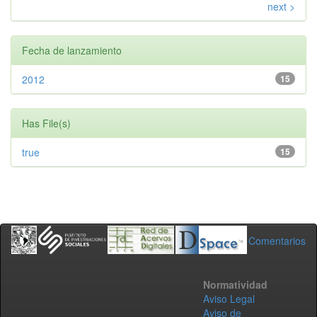
next >
Fecha de lanzamiento
2012
15
Has File(s)
true
15
Comentarios
Normatividad
Aviso Legal
Aviso de