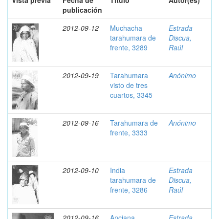
Vista previa
Fecha de
Título
Autor(es)
publicación
2012-09-12
Muchacha
Estrada
tarahumara de
Discua,
frente, 3289
Raúl
2012-09-19
Tarahumara
Anónimo
visto de tres
cuartos, 3345
2012-09-16
Tarahumara de
Anónimo
frente, 3333
2012-09-10
India
Estrada
tarahumara de
Discua,
frente, 3286
Raúl
2012-09-16
Anciana
Estrada