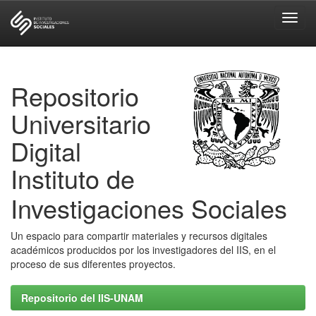
Skip
navigation
Repositorio
Universitario
Digital
Instituto de
Investigaciones Sociales
Un espacio para compartir materiales y recursos digitales
académicos producidos por los investigadores del IIS, en el
proceso de sus diferentes proyectos.
Repositorio del IIS-UNAM