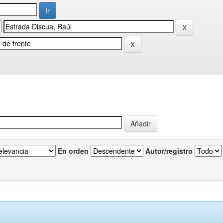
En orden
Autor/registro