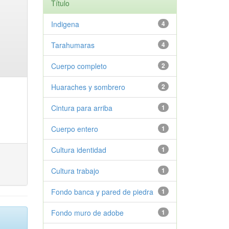
Título
Indigena
4
Tarahumaras
4
Cuerpo completo
2
Huaraches y sombrero
2
Cintura para arriba
1
Cuerpo entero
1
Cultura identidad
1
Cultura trabajo
1
Fondo banca y pared de piedra
1
Fondo muro de adobe
1