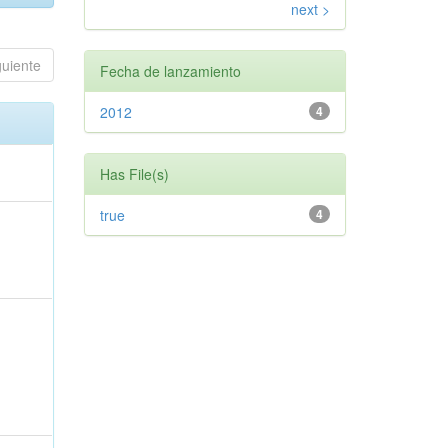
next >
guiente
Fecha de lanzamiento
2012
4
Has File(s)
true
4