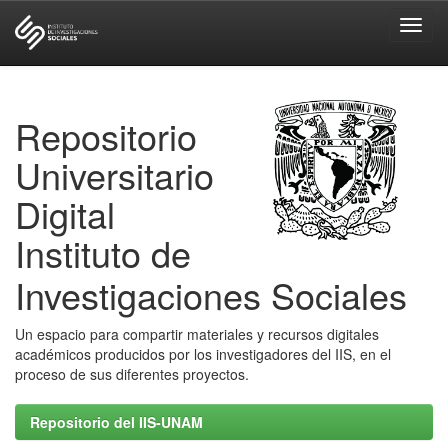
Skip
navigation
Repositorio
Universitario
Digital
Instituto de
Investigaciones Sociales
Un espacio para compartir materiales y recursos digitales
académicos producidos por los investigadores del IIS, en el
proceso de sus diferentes proyectos.
Repositorio del IIS-UNAM