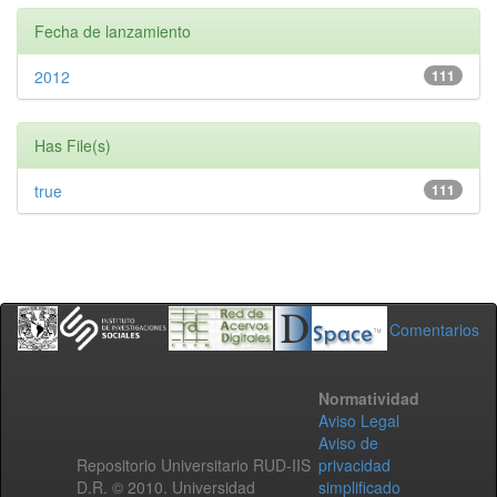
Fecha de lanzamiento
2012
111
Has File(s)
true
111
Comentarios
Normatividad
Aviso Legal
Aviso de
Repositorio Universitario RUD-IIS
privacidad
D.R. © 2010. Universidad
simplificado