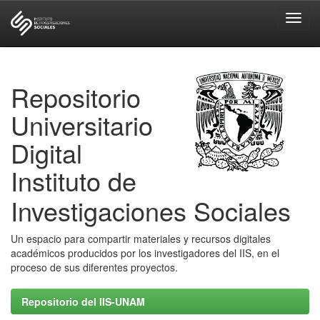
Skip
navigation
Repositorio
Universitario
Digital
Instituto de
Investigaciones Sociales
Un espacio para compartir materiales y recursos digitales
académicos producidos por los investigadores del IIS, en el
proceso de sus diferentes proyectos.
Repositorio del IIS-UNAM