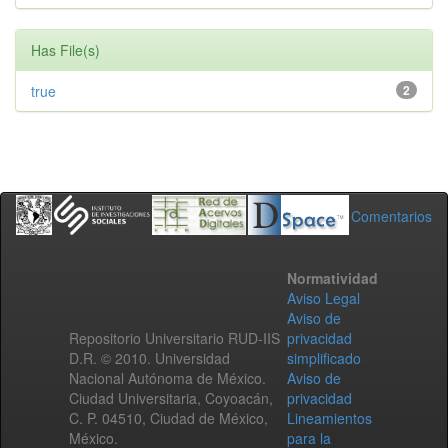
Has File(s)
true
2
Comentarios
Normatividad
Aviso Legal
Aviso de
Repositorio Universitario RUD-IIS
privacidad
D.R. © 2010. Universidad
simplificado
Nacional Autónoma de México.
Aviso de
Ciudad Universitaria, Coyoacán,
privacidad
C. P. 04510, Ciudad de México,
Lineamientos
México.
para la