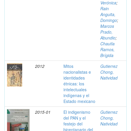
Verónica
;
Rain
Anguita,
Domingo
;
Marcos
Prado,
Abundio
;
Chautla
Ramos,
Brígida
2012
Mitos
Gutierrez
nacionalistas e
Chong,
identidades
Natividad
étnicas: los
intelectuales
indígenas y el
Estado mexicano
2015-01
El indigenismo
Gutierrez
del PAN y el
Chong,
festejo del
Natividad
bicentanario del