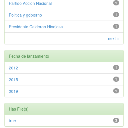
Partido Acción Nacional
1
Politica y gobierno
1
Presidente Calderon Hinojosa
1
next >
Fecha de lanzamiento
2012
1
2015
1
2019
1
Has File(s)
true
3