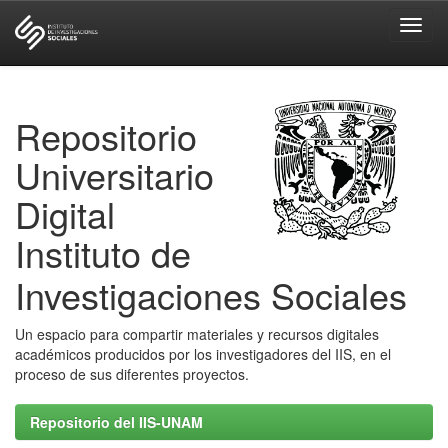
Skip
navigation
Repositorio
Universitario
Digital
Instituto de
Investigaciones Sociales
Un espacio para compartir materiales y recursos digitales
académicos producidos por los investigadores del IIS, en el
proceso de sus diferentes proyectos.
Repositorio del IIS-UNAM