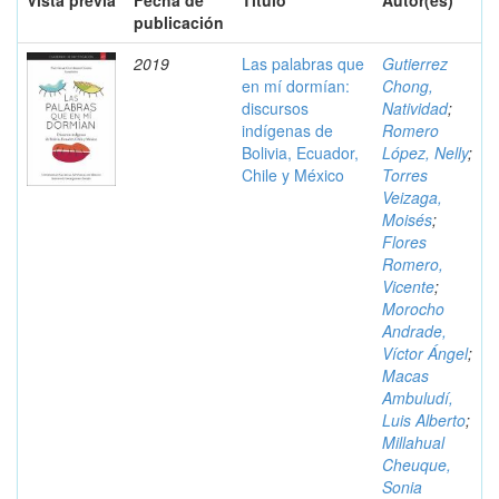
Vista previa
Fecha de
Título
Autor(es)
publicación
2019
Las palabras que
Gutierrez
en mí dormían:
Chong,
discursos
Natividad
;
indígenas de
Romero
Bolivia, Ecuador,
López, Nelly
;
Chile y México
Torres
Veizaga,
Moisés
;
Flores
Romero,
Vicente
;
Morocho
Andrade,
Víctor Ángel
;
Macas
Ambuludí,
Luis Alberto
;
Millahual
Cheuque,
Sonia