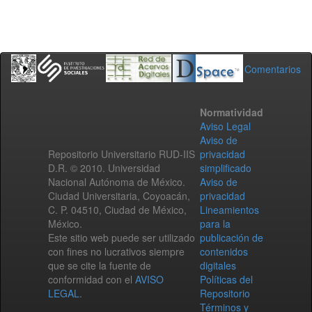
Comentarios
Normatividad
Aviso Legal
Aviso de
Repositorio Universitario RUD-IIS
privacidad
D.R. © 2010. Universidad
simplificado
Nacional Autónoma de México.
Aviso de
Ciudad Universitaria, Coyoacán,
privacidad
C. P. 04510, Ciudad de México,
Lineamientos
México.
para la
Este sitio web puede ser utilizado
publicación de
con fines no lucrativos siempre
contenidos
que se cite la fuente de
digitales
conformidad con el
AVISO
Políticas del
LEGAL
.
Repositorio
Términos y