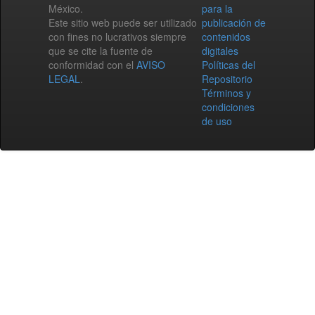
México.
para la
Este sitio web puede ser utilizado
publicación de
con fines no lucrativos siempre
contenidos
que se cite la fuente de
digitales
conformidad con el
AVISO
Políticas del
LEGAL
.
Repositorio
Términos y
condiciones
de uso