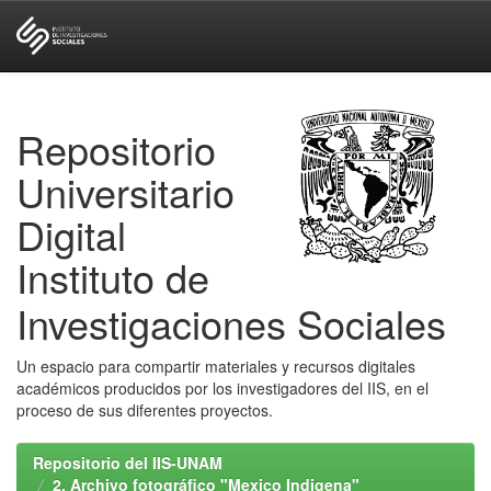
Skip
navigation
Repositorio
Universitario
Digital
Instituto de
Investigaciones Sociales
Un espacio para compartir materiales y recursos digitales
académicos producidos por los investigadores del IIS, en el
proceso de sus diferentes proyectos.
Repositorio del IIS-UNAM
2. Archivo fotográfico "Mexico Indigena"