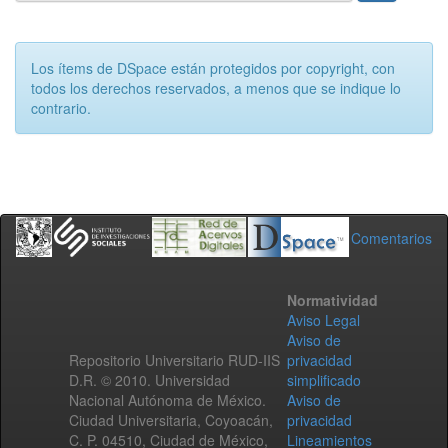
Los ítems de DSpace están protegidos por copyright, con
todos los derechos reservados, a menos que se indique lo
contrario.
Comentarios
Normatividad
Aviso Legal
Aviso de
Repositorio Universitario RUD-IIS
privacidad
D.R. © 2010. Universidad
simplificado
Nacional Autónoma de México.
Aviso de
Ciudad Universitaria, Coyoacán,
privacidad
C. P. 04510, Ciudad de México,
Lineamientos