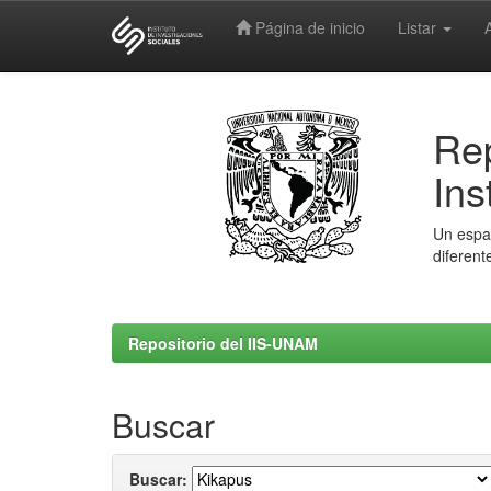
Página de inicio
Listar
Skip
navigation
Rep
Ins
Un espac
diferent
Repositorio del IIS-UNAM
Buscar
Buscar: