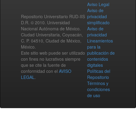
Aviso Legal
Aviso de
Repositorio Universitario RUD-IIS
privacidad
D.R. © 2010. Universidad
simplificado
Nacional Autónoma de México.
Aviso de
Ciudad Universitaria, Coyoacán,
privacidad
C. P. 04510, Ciudad de México,
Lineamientos
México.
para la
Este sitio web puede ser utilizado
publicación de
con fines no lucrativos siempre
contenidos
que se cite la fuente de
digitales
conformidad con el
AVISO
Políticas del
LEGAL
.
Repositorio
Términos y
condiciones
de uso