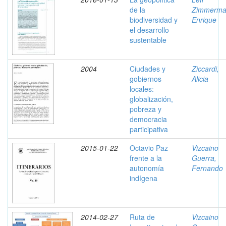
de la
Zimmerma
biodiversidad y
Enrique
el desarrollo
sustentable
2004
Ciudades y
Ziccardi,
gobiernos
Alicia
locales:
globalización,
pobreza y
democracia
participativa
2015-01-22
Octavio Paz
Vizcaino
frente a la
Guerra,
autonomía
Fernando
indígena
2014-02-27
Ruta de
Vizcaino