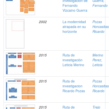
Investigacion de
Guerra,
Fernando
Fernando
Vizcaino Guerra
2002
La modernidad
Pozas
atrapada en su
Horcasitas
horizonte
Ricardo
2015
Ruta de
Merino
investigación
Perez,
Leticia Merino
Leticia
2015
Ruta de
Pozas
investigacion
Horcasitas
Ricardo Pozas
Ricardo
2015
Ruta de
Trejo