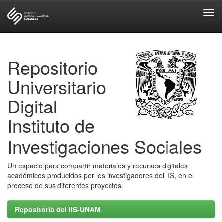
Skip
navigation
Repositorio
Universitario
Digital
Instituto de
Investigaciones Sociales
Un espacio para compartir materiales y recursos digitales
académicos producidos por los investigadores del IIS, en el
proceso de sus diferentes proyectos.
Repositorio del IIS-UNAM