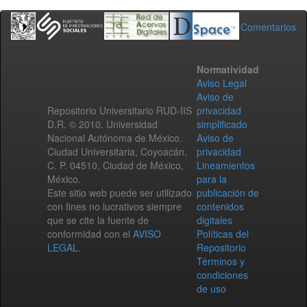
Comentarios
Normatividad
Aviso Legal
Aviso de
Repositorio Universitario RUD-IIS
privacidad
D.R. © 2010. Universidad
simplificado
Nacional Autónoma de México.
Aviso de
Ciudad Universitaria, Coyoacán,
privacidad
C. P. 04510, Ciudad de México,
Lineamientos
México.
para la
Este sitio web puede ser utilizado
publicación de
con fines no lucrativos siempre
contenidos
que se cite la fuente de
digitales
conformidad con el
AVISO
Políticas del
LEGAL
.
Repositorio
Términos y
condiciones
de uso