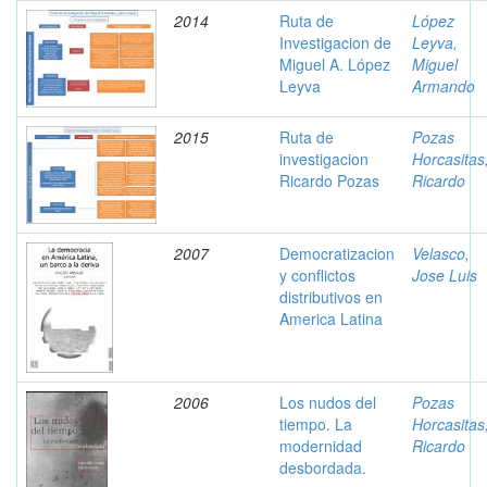
2014
Ruta de
López
Investigacion de
Leyva,
Miguel A. López
Miguel
Leyva
Armando
2015
Ruta de
Pozas
investigacion
Horcasitas
Ricardo Pozas
Ricardo
2007
Democratizacion
Velasco,
y conflictos
Jose Luis
distributivos en
America Latina
2006
Los nudos del
Pozas
tiempo. La
Horcasitas
modernidad
Ricardo
desbordada.