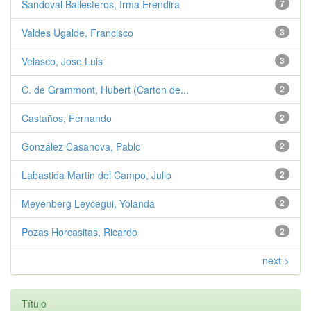
Sandoval Ballesteros, Irma Eréndira
7
Valdes Ugalde, Francisco
3
Velasco, Jose Luis
3
C. de Grammont, Hubert (Carton de...
2
Castaños, Fernando
2
González Casanova, Pablo
2
Labastida Martin del Campo, Julio
2
Meyenberg Leycegui, Yolanda
2
Pozas Horcasitas, Ricardo
2
next >
Título