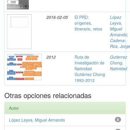
2016-02-05
El PRD:
López
orígenes,
Leyva,
itinerario, retos
Miguel
Armando
;
Cadena-
Roa, Jorg
2012
Ruta de
Gutierrez
Investigación de
Chong,
Natividad
Natividad
Gutiérrez Chong
1993-2012
Otras opciones relacionadas
Autor
López Leyva, Miguel Armando
8