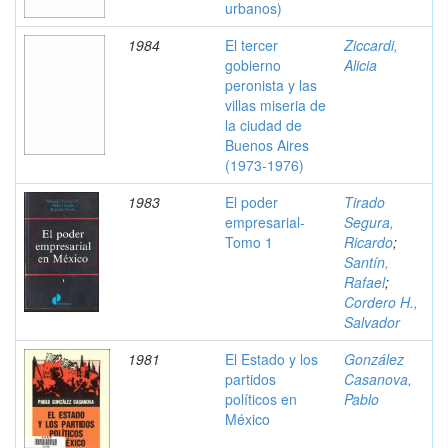
urbanos)
1984
El tercer
Ziccardi,
gobierno
Alicia
peronista y las
villas miseria de
la ciudad de
Buenos Aires
(1973-1976)
1983
El poder
Tirado
empresarial-
Segura,
Tomo 1
Ricardo
;
Santín,
Rafael
;
Cordero H.,
Salvador
1981
El Estado y los
González
partidos
Casanova,
políticos en
Pablo
México