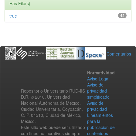
Has File(s)
true
42
Comentarios
Normatividad
Aviso Legal
Aviso de
Repositorio Universitario RUD-IIS
privacidad
D.R. © 2010. Universidad
simplificado
Nacional Autónoma de México.
Aviso de
Ciudad Universitaria, Coyoacán,
privacidad
C. P. 04510, Ciudad de México,
Lineamientos
México.
para la
Este sitio web puede ser utilizado
publicación de
con fines no lucrativos siempre
contenidos