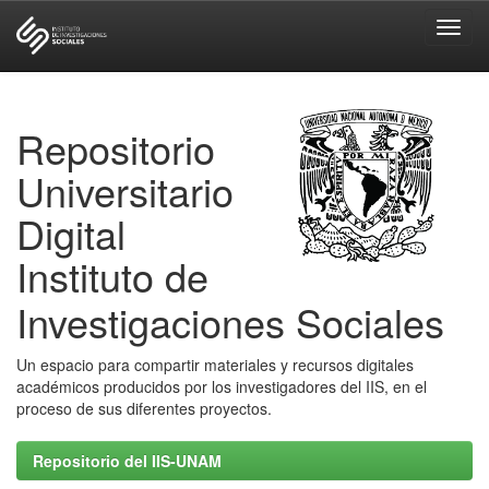
Skip
navigation
Repositorio
Universitario
Digital
Instituto de
Investigaciones Sociales
Un espacio para compartir materiales y recursos digitales
académicos producidos por los investigadores del IIS, en el
proceso de sus diferentes proyectos.
Repositorio del IIS-UNAM