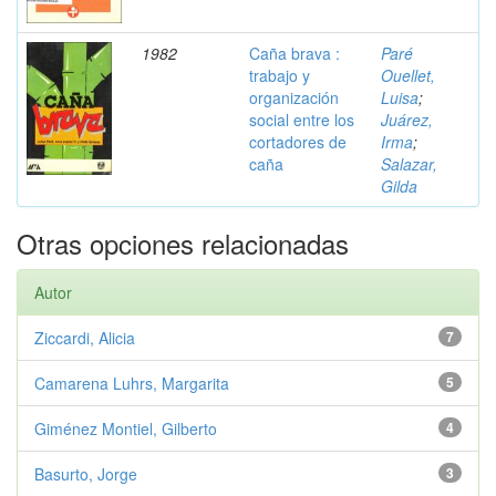
1982
Caña brava :
Paré
trabajo y
Ouellet,
organización
Luisa
;
social entre los
Juárez,
cortadores de
Irma
;
caña
Salazar,
Gilda
Otras opciones relacionadas
Autor
Ziccardi, Alicia
7
Camarena Luhrs, Margarita
5
Giménez Montiel, Gilberto
4
Basurto, Jorge
3