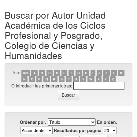
Buscar por Autor Unidad
Académica de los Ciclos
Profesional y Posgrado,
Colegio de Ciencias y
Humanidades
Ir a:
0-9
A
B
C
D
E
F
G
H
I
J
K
L
M
N
O
P
Q
R
S
T
U
V
W
X
Y
Z
O introducir las primeras letras:
Ordenar por:
En orden:
Resultados por página