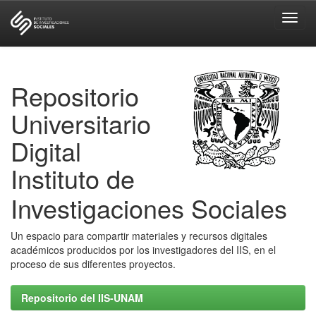
Skip
navigation
Repositorio
Universitario
Digital
Instituto de
Investigaciones Sociales
Un espacio para compartir materiales y recursos digitales
académicos producidos por los investigadores del IIS, en el
proceso de sus diferentes proyectos.
Repositorio del IIS-UNAM