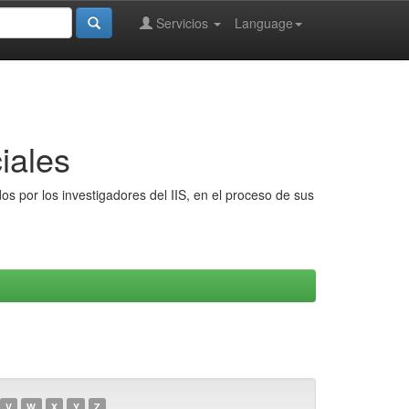
Servicios
Language
iales
s por los investigadores del IIS, en el proceso de sus
V
W
X
Y
Z