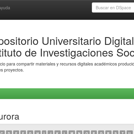
Ayuda
ositorio Universitario Digital
tituto de Investigaciones Soc
io para compartir materiales y recursos digitales académicos producido
es proyectos.
urora
C
D
E
F
G
H
I
J
K
L
M
N
O
P
Q
R
S
T
U