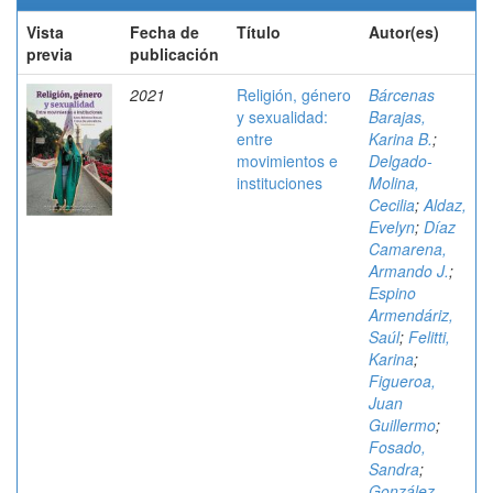
Vista
Fecha de
Título
Autor(es)
previa
publicación
2021
Religión, género
Bárcenas
y sexualidad:
Barajas,
entre
Karina B.
;
movimientos e
Delgado-
instituciones
Molina,
Cecilia
;
Aldaz,
Evelyn
;
Díaz
Camarena,
Armando J.
;
Espino
Armendáriz,
Saúl
;
Felitti,
Karina
;
Figueroa,
Juan
Guillermo
;
Fosado,
Sandra
;
González