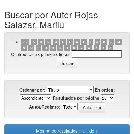
Buscar por Autor Rojas
Salazar, Marilú
Ir a:
0-9
A
B
C
D
E
F
G
H
I
J
K
L
M
N
O
P
Q
R
S
T
U
V
W
X
Y
Z
O introducir las primeras letras:
Ordenar por:
En orden:
Resultados por página
Autor/Registro:
Mostrando resultados 1 a 1 de 1