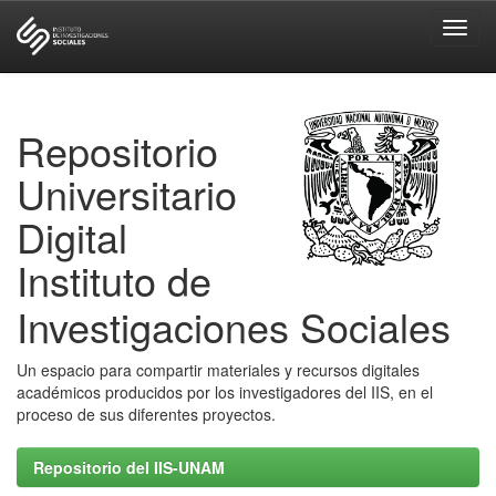
Skip
navigation
Repositorio
Universitario
Digital
Instituto de
Investigaciones Sociales
Un espacio para compartir materiales y recursos digitales
académicos producidos por los investigadores del IIS, en el
proceso de sus diferentes proyectos.
Repositorio del IIS-UNAM