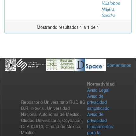
Villalobos
Nájera,
Sandra
Mostrando resultados 1 a 1 de 1
Comentarios
Normatividad
Aviso Legal
Aviso de
Repositorio Universitario RUD-IIS
privacidad
D.R. © 2010. Universidad
simplificado
Nacional Autónoma de México.
Aviso de
Ciudad Universitaria, Coyoacán,
privacidad
C. P. 04510, Ciudad de México,
Lineamientos
México.
para la