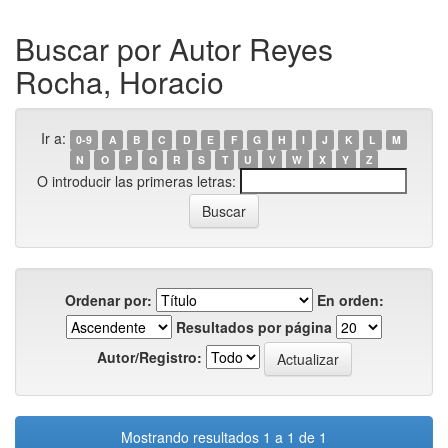
Buscar por Autor Reyes
Rocha, Horacio
Ir a:
0-9
A
B
C
D
E
F
G
H
I
J
K
L
M
N
O
P
Q
R
S
T
U
V
W
X
Y
Z
O introducir las primeras letras:
Ordenar por:
En orden:
Resultados por página
Autor/Registro:
Mostrando resultados 1 a 1 de 1