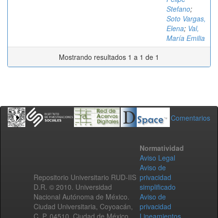
Stefano
;
Soto Vargas,
Elena
;
Val,
María Emilia
Mostrando resultados 1 a 1 de 1
Comentarios
Normatividad
Aviso Legal
Aviso de
Repositorio Universitario RUD-IIS
privacidad
D.R. © 2010. Universidad
simplificado
Nacional Autónoma de México.
Aviso de
Ciudad Universitaria, Coyoacán,
privacidad
C. P. 04510, Ciudad de México,
Lineamientos