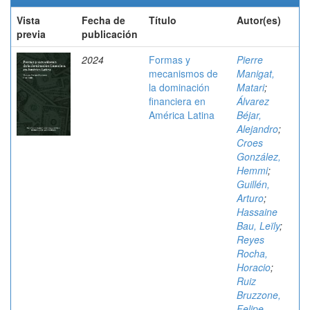
Vista
Fecha de
Título
Autor(es)
previa
publicación
2024
Formas y
Pierre
mecanismos de
Manigat,
la dominación
Matari
;
financiera en
Álvarez
América Latina
Béjar,
Alejandro
;
Croes
González,
Hemmi
;
Guillén,
Arturo
;
Hassaine
Bau, Leïly
;
Reyes
Rocha,
Horacio
;
Ruiz
Bruzzone,
Felipe