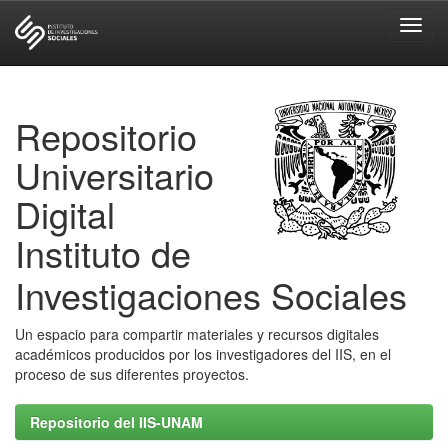
Skip
navigation
Repositorio
Universitario
Digital
Instituto de
Investigaciones Sociales
Un espacio para compartir materiales y recursos digitales
académicos producidos por los investigadores del IIS, en el
proceso de sus diferentes proyectos.
Repositorio del IIS-UNAM