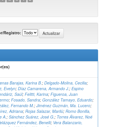
r/Registro:
r(es)
enas Barajas, Karina B.
;
Delgado-Molina, Cecilia
;
z, Evelyn
;
Díaz Camarena, Armando J.
;
Espino
ndáriz, Saúl
;
Felitti, Karina
;
Figueroa, Juan
lermo
;
Fosado, Sandra
;
González Tamayo, Eduardo
;
ález, Fernando M.
;
Jiménez Guzmán, Ma. Lucero
;
rez, Adriana
;
Rojas Salazar, Marilú
;
Romo Bonilla,
e A.
;
Sánchez Suárez, José G.
;
Torres Álvarez, Noé
elázquez Fernández, Benelli
;
Vera Balanzario,