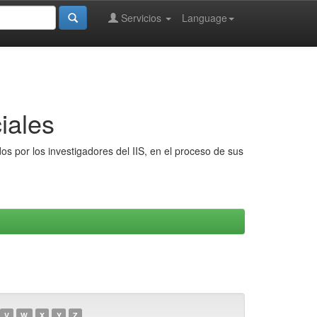
Servicios
Language
iales
s por los investigadores del IIS, en el proceso de sus
V
W
X
Y
Z