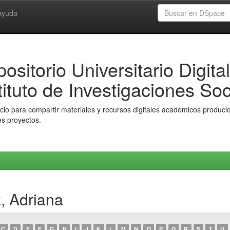
Ayuda
ositorio Universitario Digital
tituto de Investigaciones Soc
io para compartir materiales y recursos digitales académicos producido
es proyectos.
, Adriana
C
D
E
F
G
H
I
J
K
L
M
N
O
P
Q
R
S
T
U