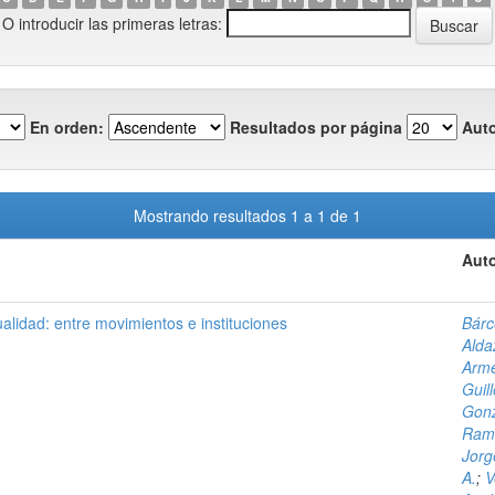
O introducir las primeras letras:
En orden:
Resultados por página
Auto
Mostrando resultados 1 a 1 de 1
Auto
alidad: entre movimientos e instituciones
Bárc
Alda
Arme
Guil
Gonz
Ramí
Jorg
A.
;
V