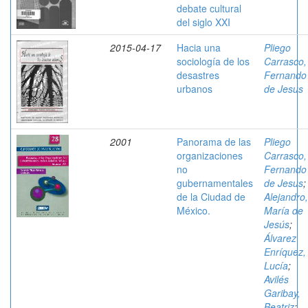
debate cultural
del siglo XXI
2015-04-17
Hacia una
Pliego
sociología de los
Carrasco,
desastres
Fernando
urbanos
de Jesus
2001
Panorama de las
Pliego
organizaciones
Carrasco,
no
Fernando
gubernamentales
de Jesus
;
de la Ciudad de
Alejandro,
México.
María de
Jesús
;
Álvarez
Enríquez,
Lucía
;
Avilés
Garibay,
Beatriz
;