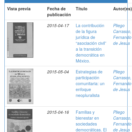
Vista previa
Fecha de
Título
Autor(es)
publicación
2015-04-17
La contribución
Pliego
de la figura
Carrasco,
jurídica de
Fernando
“asociación civil”
de Jesus
a la transición
democrática en
México.
2015-05-04
Estrategias de
Pliego
participación
Carrasco,
comunitaria: un
Fernando
enfoque
de Jesus
neopluralista
2015-04-16
Familias y
Pliego
bienestar en
Carrasco,
sociedades
Fernando
democráticas. El
de Jesus