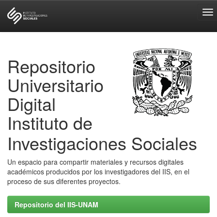
Skip
navigation
Repositorio
Universitario
Digital
Instituto de
Investigaciones Sociales
Un espacio para compartir materiales y recursos digitales
académicos producidos por los investigadores del IIS, en el
proceso de sus diferentes proyectos.
Repositorio del IIS-UNAM