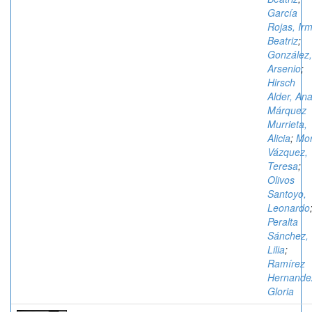
García
Rojas, Ir
Beatriz
;
González,
Arsenio
;
Hirsch
Alder, An
Márquez
Murrieta,
Alicia
;
Mo
Vázquez,
Teresa
;
Olivos
Santoyo,
Leonardo
Peralta
Sánchez,
Lilia
;
Ramírez
Hernande
Gloria