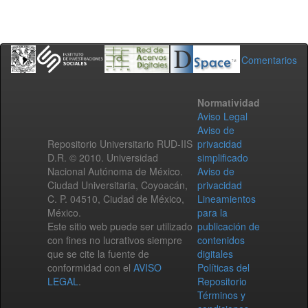
Comentarios
Normatividad
Aviso Legal
Aviso de
Repositorio Universitario RUD-IIS
privacidad
D.R. © 2010. Universidad
simplificado
Nacional Autónoma de México.
Aviso de
Ciudad Universitaria, Coyoacán,
privacidad
C. P. 04510, Ciudad de México,
Lineamientos
México.
para la
Este sitio web puede ser utilizado
publicación de
con fines no lucrativos siempre
contenidos
que se cite la fuente de
digitales
conformidad con el
AVISO
Políticas del
LEGAL
.
Repositorio
Términos y