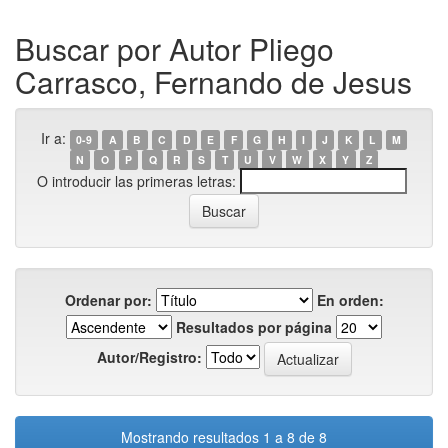
Buscar por Autor Pliego
Carrasco, Fernando de Jesus
Ir a:
0-9
A
B
C
D
E
F
G
H
I
J
K
L
M
N
O
P
Q
R
S
T
U
V
W
X
Y
Z
O introducir las primeras letras:
Ordenar por:
En orden:
Resultados por página
Autor/Registro:
Mostrando resultados 1 a 8 de 8