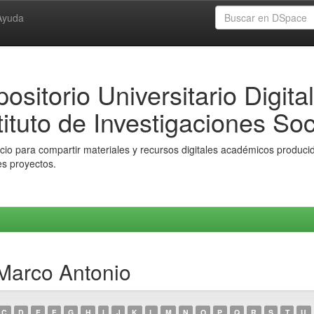
Ayuda
ositorio Universitario Digital
tituto de Investigaciones Soc
io para compartir materiales y recursos digitales académicos producido
es proyectos.
 Marco Antonio
C
D
E
F
G
H
I
J
K
L
M
N
O
P
Q
R
S
T
U