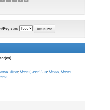
r/Registro:
tor(es)
cardi, Alicia
;
Mecatl, José Luis
;
Michel, Marco
tonio