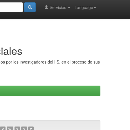
Servicios
Language
iales
s por los investigadores del IIS, en el proceso de sus
V
W
X
Y
Z