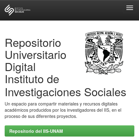
Skip
navigation
Repositorio
Universitario
Digital
Instituto de
Investigaciones Sociales
Un espacio para compartir materiales y recursos digitales
académicos producidos por los investigadores del IIS, en el
proceso de sus diferentes proyectos.
Repositorio del IIS-UNAM