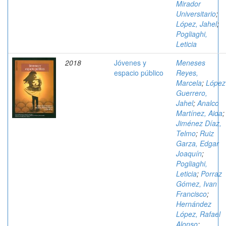
Mirador
Universitario
;
López, Jahel
;
Pogliaghi,
Leticia
2018
Jóvenes y
Meneses
espacio público
Reyes,
Marcela
;
López
Guerrero,
Jahel
;
Analco
Martínez, Aida
;
Jiménez Díaz,
Telmo
;
Ruiz
Garza, Edgar
Joaquín
;
Pogliaghi,
Leticia
;
Porraz
Gómez, Ivan
Francisco
;
Hernández
López, Rafael
Alonso
;