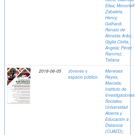
Elisa
;
Moncrieff
Zabaleta,
Henry
;
Galhardi,
Renato de
Almeida Arão
;
Giglia Ciotta,
Angela
;
Pérez
Ramírez,
Tatiana
2018-06-05
Jóvenes y
Meneses
espacio público
Reyes,
Marcela
;
Instituto de
Investigaciones
Sociales
;
Universidad
Abierta y
Educación a
Distancia
(CUAED)
;