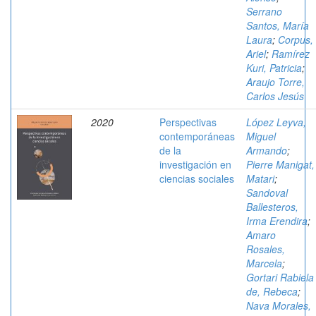
Serrano
Santos, María
Laura
;
Corpus,
Ariel
;
Ramírez
Kuri, Patricia
;
Araujo Torre,
Carlos Jesús
2020
Perspectivas
López Leyva,
contemporáneas
Miguel
de la
Armando
;
investigación en
Pierre Manigat,
ciencias sociales
Matari
;
Sandoval
Ballesteros,
Irma Erendira
;
Amaro
Rosales,
Marcela
;
Gortari Rabiela
de, Rebeca
;
Nava Morales,