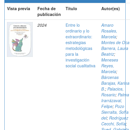
Vista previa
Fecha de
Título
Autor(es)
publicación
2024
Entre lo
Amaro
ordinario y lo
Rosales,
extraordinario:
Marcela
;
estrategias
Montes de Oca
metodológicas
Barrera, Laura
para la
Beatriz
;
investigación
Meneses
social cualitativa
Reyes,
Marcela
;
Bárcenas
Barajas, Karina
B.
;
Palacios,
Rosario
;
Palma
Irarrázaval,
Felipe
;
Pozo
Sierralta, Sofía
del
;
Rodríguez
Cecchi, Sofía
;
Sued, Gabriela