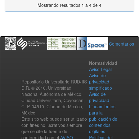
Mostrando resultados 1 a 4 de 4
Comentarios
Normatividad
Aviso Legal
Aviso de
Repositorio Universitario RUD-IIS
privacidad
D.R. © 2010. Universidad
simplificado
Nacional Autónoma de México.
Aviso de
Ciudad Universitaria, Coyoacán,
privacidad
C. P. 04510, Ciudad de México,
Lineamientos
México.
para la
Este sitio web puede ser utilizado
publicación de
con fines no lucrativos siempre
contenidos
que se cite la fuente de
digitales
conformidad con el
AVISO
Políticas del