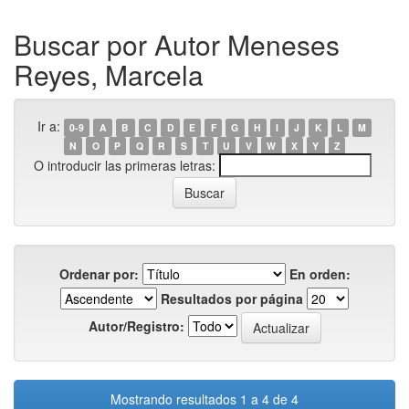
Buscar por Autor Meneses
Reyes, Marcela
Ir a:
0-9
A
B
C
D
E
F
G
H
I
J
K
L
M
N
O
P
Q
R
S
T
U
V
W
X
Y
Z
O introducir las primeras letras:
Ordenar por:
En orden:
Resultados por página
Autor/Registro:
Mostrando resultados 1 a 4 de 4