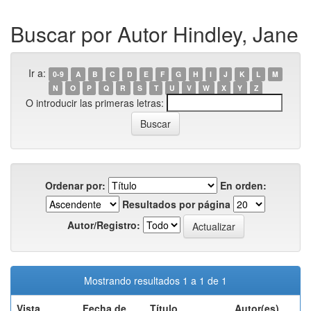
Buscar por Autor Hindley, Jane
Ir a:
0-9
A
B
C
D
E
F
G
H
I
J
K
L
M
N
O
P
Q
R
S
T
U
V
W
X
Y
Z
O introducir las primeras letras:
Ordenar por:
En orden:
Resultados por página
Autor/Registro:
Mostrando resultados 1 a 1 de 1
Vista
Fecha de
Título
Autor(es)