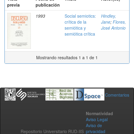
previa
publicación
1993
Social semiotics:
Hindley,
crítica de la
Jane
;
Flores,
semiótica y
José Antonio
semiótica crítica
Mostrando resultados 1 a 1 de 1
Comentarios
Normatividad
Aviso Legal
Aviso de
Repositorio Universitario RUD-IIS
privacidad