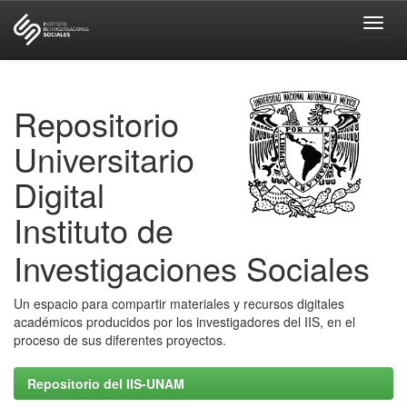
Skip
navigation
Repositorio
Universitario
Digital
Instituto de
Investigaciones Sociales
Un espacio para compartir materiales y recursos digitales
académicos producidos por los investigadores del IIS, en el
proceso de sus diferentes proyectos.
Repositorio del IIS-UNAM