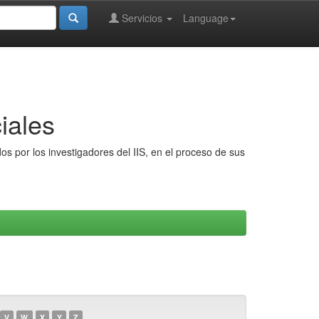
Servicios
Language
iales
s por los investigadores del IIS, en el proceso de sus
V
W
X
Y
Z