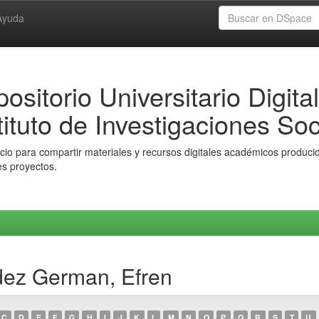
Ayuda
ositorio Universitario Digital
tituto de Investigaciones Soc
io para compartir materiales y recursos digitales académicos producido
es proyectos.
dez German, Efren
C
D
E
F
G
H
I
J
K
L
M
N
O
P
Q
R
S
T
U