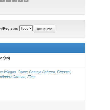
r/Registro:
or(es)
be Villegas, Oscar
;
Cornejo Cabrera, Ezequiel
;
nández German, Efren