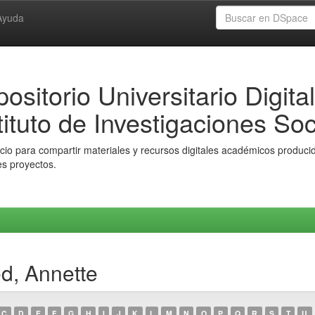
Ayuda
ositorio Universitario Digital
tituto de Investigaciones Soc
io para compartir materiales y recursos digitales académicos producido
es proyectos.
ed, Annette
C
D
E
F
G
H
I
J
K
L
M
N
O
P
Q
R
S
T
U