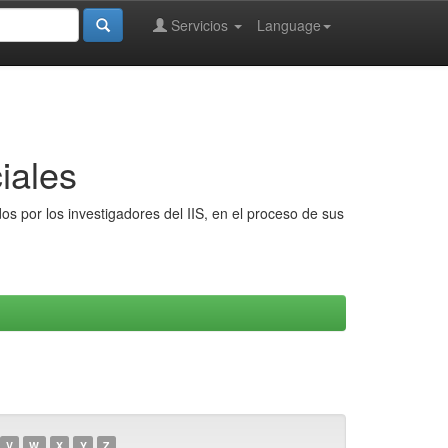
Servicios
Language
iales
s por los investigadores del IIS, en el proceso de sus
V
W
X
Y
Z