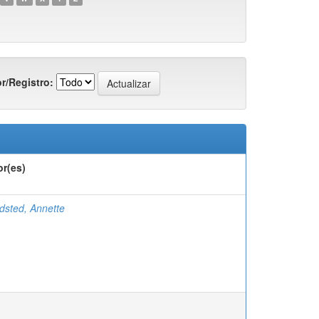
r/Registro:
or(es)
dsted, Annette