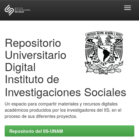
Skip
navigation
Repositorio
Universitario
Digital
Instituto de
Investigaciones Sociales
Un espacio para compartir materiales y recursos digitales
académicos producidos por los investigadores del IIS, en el
proceso de sus diferentes proyectos.
Repositorio del IIS-UNAM