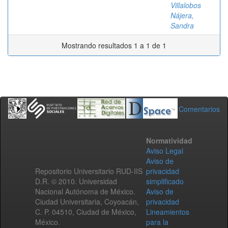
Villalobos
Nájera,
Sandra
Mostrando resultados 1 a 1 de 1
Comentarios
Normatividad
Aviso Legal
Aviso de
Repositorio Universitario RUD-IIS
privacidad
D.R. © 2010. Universidad
simplificado
Nacional Autónoma de México.
Aviso de
Ciudad Universitaria, Coyoacán,
privacidad
C. P. 04510, Ciudad de México,
Lineamientos
México.
para la