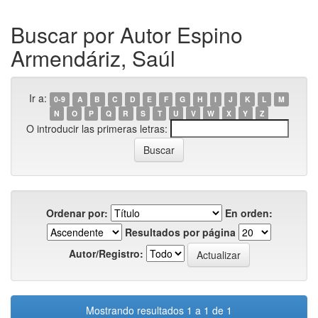
Buscar por Autor Espino
Armendáriz, Saúl
Ir a:
0-9
A
B
C
D
E
F
G
H
I
J
K
L
M
N
O
P
Q
R
S
T
U
V
W
X
Y
Z
O introducir las primeras letras:
Ordenar por:
En orden:
Resultados por página
Autor/Registro:
Mostrando resultados 1 a 1 de 1