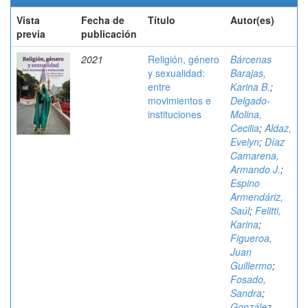
Vista
Fecha de
Título
Autor(es)
previa
publicación
2021
Religión, género
Bárcenas
y sexualidad:
Barajas,
entre
Karina B.
;
movimientos e
Delgado-
instituciones
Molina,
Cecilia
;
Aldaz,
Evelyn
;
Díaz
Camarena,
Armando J.
;
Espino
Armendáriz,
Saúl
;
Felitti,
Karina
;
Figueroa,
Juan
Guillermo
;
Fosado,
Sandra
;
González