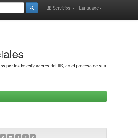
Servicios
Language
iales
s por los investigadores del IIS, en el proceso de sus
V
W
X
Y
Z