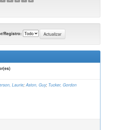
r/Registro:
or(es)
rson, Laurie
;
Aston, Guy
;
Tucker, Gordon