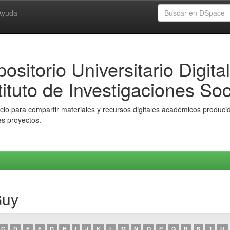
Ayuda
ositorio Universitario Digital
tituto de Investigaciones Soc
io para compartir materiales y recursos digitales académicos producido
es proyectos.
Guy
C
D
E
F
G
H
I
J
K
L
M
N
O
P
Q
R
S
T
U