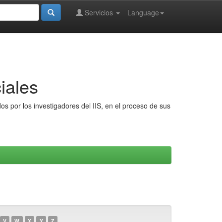
Servicios
Language
iales
s por los investigadores del IIS, en el proceso de sus
V
W
X
Y
Z