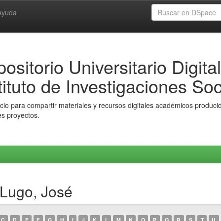
Ayuda
ositorio Universitario Digital
tituto de Investigaciones Soc
io para compartir materiales y recursos digitales académicos producido
es proyectos.
 Lugo, José
C
D
E
F
G
H
I
J
K
L
M
N
O
P
Q
R
S
T
U