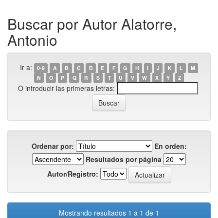
Buscar por Autor Alatorre,
Antonio
Ir a:
0-9
A
B
C
D
E
F
G
H
I
J
K
L
M
N
O
P
Q
R
S
T
U
V
W
X
Y
Z
O introducir las primeras letras:
Ordenar por:
En orden:
Resultados por página
Autor/Registro:
Mostrando resultados 1 a 1 de 1