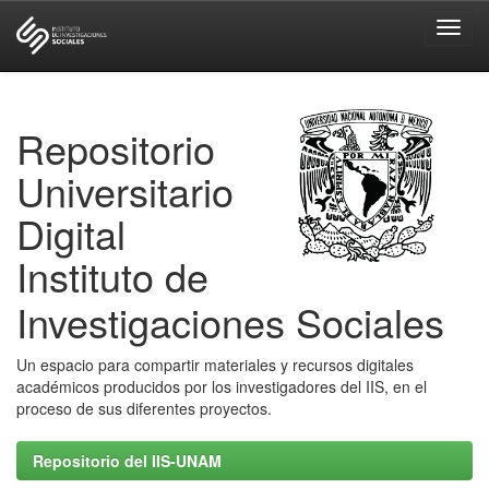
Skip
navigation
Repositorio
Universitario
Digital
Instituto de
Investigaciones Sociales
Un espacio para compartir materiales y recursos digitales
académicos producidos por los investigadores del IIS, en el
proceso de sus diferentes proyectos.
Repositorio del IIS-UNAM