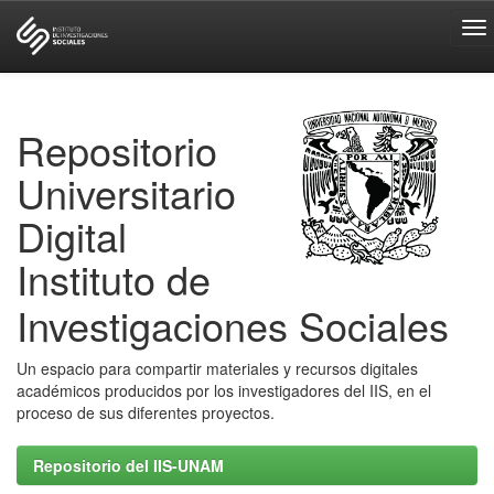
Skip
navigation
Repositorio
Universitario
Digital
Instituto de
Investigaciones Sociales
Un espacio para compartir materiales y recursos digitales
académicos producidos por los investigadores del IIS, en el
proceso de sus diferentes proyectos.
Repositorio del IIS-UNAM