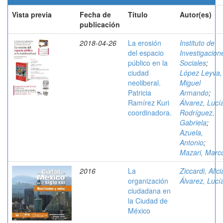
Vista previa
Fecha de
Título
Autor(es)
publicación
2018-04-26
La erosión
Instituto de
del espacio
Investigacion
público en la
Sociales
;
ciudad
López Leyva,
neoliberal.
Miguel
Patricia
Armando
;
Ramírez Kuri
Álvarez, Lucí
coordinadora.
Rodríguez,
Gabriela
;
Azuela,
Antonio
;
Mazari, Marc
2016
La
Ziccardi, Alici
organización
Álvarez, Lucí
ciudadana en
la Ciudad de
México