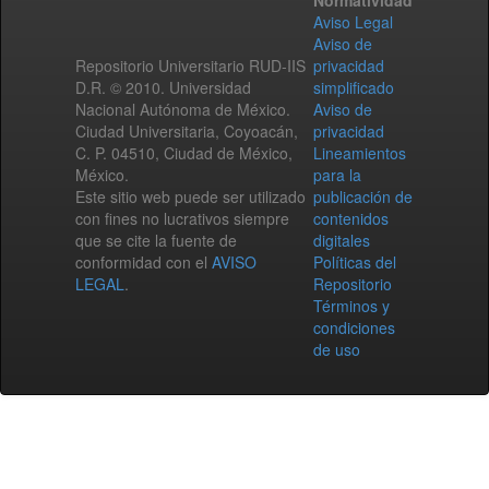
Normatividad
Aviso Legal
Aviso de
Repositorio Universitario RUD-IIS
privacidad
D.R. © 2010. Universidad
simplificado
Nacional Autónoma de México.
Aviso de
Ciudad Universitaria, Coyoacán,
privacidad
C. P. 04510, Ciudad de México,
Lineamientos
México.
para la
Este sitio web puede ser utilizado
publicación de
con fines no lucrativos siempre
contenidos
que se cite la fuente de
digitales
conformidad con el
AVISO
Políticas del
LEGAL
.
Repositorio
Términos y
condiciones
de uso