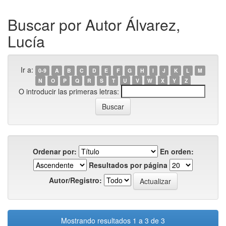
Buscar por Autor Álvarez,
Lucía
Ir a:
0-9
A
B
C
D
E
F
G
H
I
J
K
L
M
N
O
P
Q
R
S
T
U
V
W
X
Y
Z
O introducir las primeras letras:
Ordenar por:
En orden:
Resultados por página
Autor/Registro:
Mostrando resultados 1 a 3 de 3