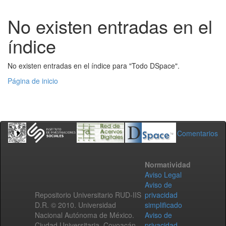
No existen entradas en el
índice
No existen entradas en el índice para "Todo DSpace".
Página de inicio
Comentarios
Normatividad
Aviso Legal
Aviso de
Repositorio Universitario RUD-IIS
privacidad
D.R. © 2010. Universidad
simplificado
Nacional Autónoma de México.
Aviso de
Ciudad Universitaria, Coyoacán,
privacidad