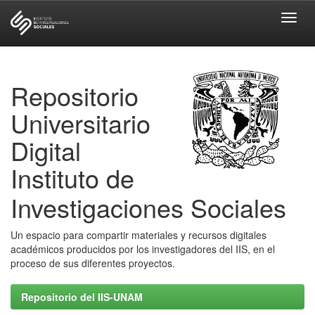
Skip
navigation
Repositorio
Universitario
Digital
Instituto de
Investigaciones Sociales
Un espacio para compartir materiales y recursos digitales
académicos producidos por los investigadores del IIS, en el
proceso de sus diferentes proyectos.
Repositorio del IIS-UNAM