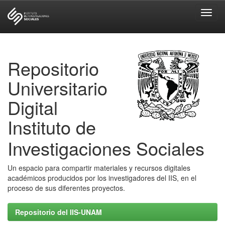
Skip
navigation
Repositorio
Universitario
Digital
Instituto de
Investigaciones Sociales
Un espacio para compartir materiales y recursos digitales
académicos producidos por los investigadores del IIS, en el
proceso de sus diferentes proyectos.
Repositorio del IIS-UNAM