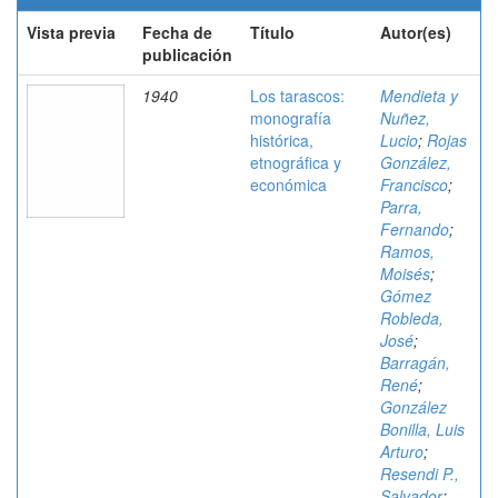
Vista previa
Fecha de
Título
Autor(es)
publicación
1940
Los tarascos:
Mendieta y
monografía
Nuñez,
histórica,
Lucio
;
Rojas
etnográfica y
González,
económica
Francisco
;
Parra,
Fernando
;
Ramos,
Moisés
;
Gómez
Robleda,
José
;
Barragán,
René
;
González
Bonilla, Luis
Arturo
;
Resendi P.,
Salvador
;