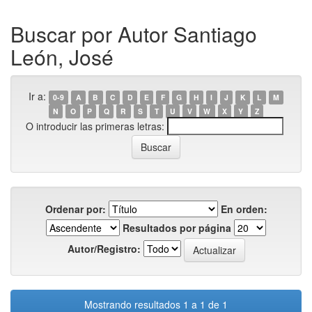
Buscar por Autor Santiago
León, José
Ir a:
0-9
A
B
C
D
E
F
G
H
I
J
K
L
M
N
O
P
Q
R
S
T
U
V
W
X
Y
Z
O introducir las primeras letras:
Ordenar por:
En orden:
Resultados por página
Autor/Registro:
Mostrando resultados 1 a 1 de 1