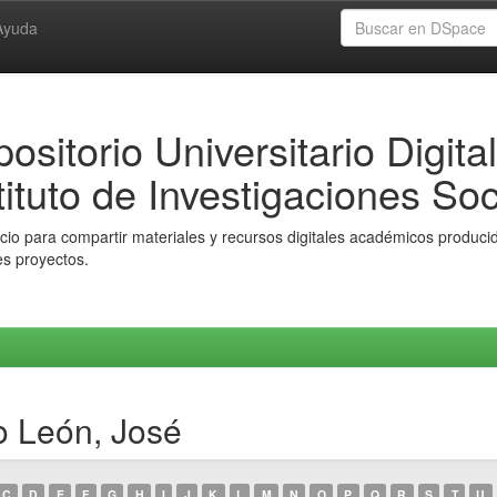
Ayuda
ositorio Universitario Digital
tituto de Investigaciones Soc
io para compartir materiales y recursos digitales académicos producido
es proyectos.
o León, José
C
D
E
F
G
H
I
J
K
L
M
N
O
P
Q
R
S
T
U