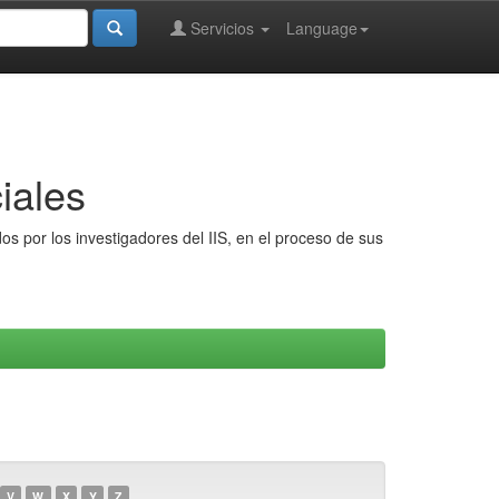
Servicios
Language
iales
s por los investigadores del IIS, en el proceso de sus
V
W
X
Y
Z