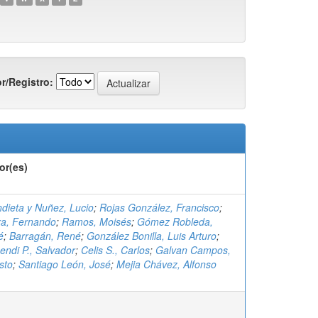
r/Registro:
or(es)
dieta y Nuñez, Lucio
;
Rojas González, Francisco
;
ra, Fernando
;
Ramos, Moisés
;
Gómez Robleda,
é
;
Barragán, René
;
González Bonilla, Luis Arturo
;
endi P., Salvador
;
Celis S., Carlos
;
Galvan Campos,
sto
;
Santiago León, José
;
Mejia Chávez, Alfonso