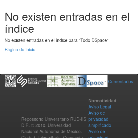
No existen entradas en el
índice
No existen entradas en el índice para "Todo DSpace".
Página de inicio
Comentarios
Normatividad
Aviso Legal
Aviso de
Repositorio Universitario RUD-IIS
privacidad
D.R. © 2010. Universidad
simplificado
Nacional Autónoma de México.
Aviso de
Ciudad Universitaria, Coyoacán,
privacidad