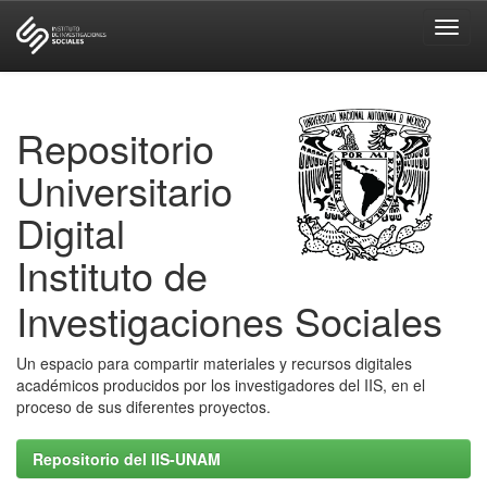
Skip
navigation
Repositorio
Universitario
Digital
Instituto de
Investigaciones Sociales
Un espacio para compartir materiales y recursos digitales
académicos producidos por los investigadores del IIS, en el
proceso de sus diferentes proyectos.
Repositorio del IIS-UNAM