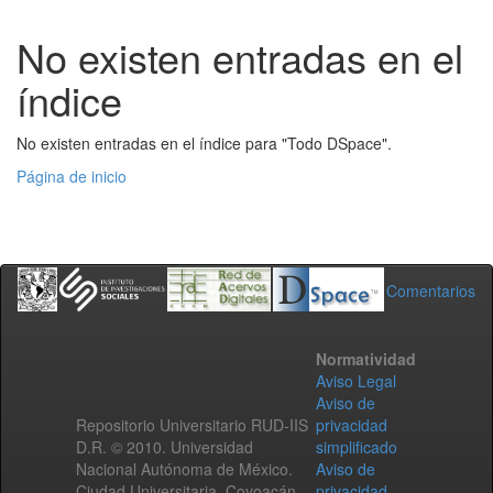
No existen entradas en el
índice
No existen entradas en el índice para "Todo DSpace".
Página de inicio
Comentarios
Normatividad
Aviso Legal
Aviso de
Repositorio Universitario RUD-IIS
privacidad
D.R. © 2010. Universidad
simplificado
Nacional Autónoma de México.
Aviso de
Ciudad Universitaria, Coyoacán,
privacidad