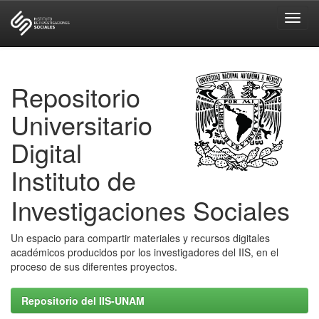
Skip
navigation
Repositorio
Universitario
Digital
Instituto de
Investigaciones Sociales
Un espacio para compartir materiales y recursos digitales
académicos producidos por los investigadores del IIS, en el
proceso de sus diferentes proyectos.
Repositorio del IIS-UNAM