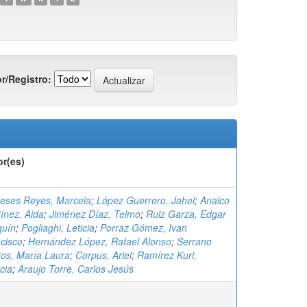
r/Registro:
or(es)
eses Reyes, Marcela
;
López Guerrero, Jahel
;
Analco
ínez, Aida
;
Jiménez Díaz, Telmo
;
Ruiz Garza, Edgar
quín
;
Pogliaghi, Leticia
;
Porraz Gómez, Ivan
cisco
;
Hernández López, Rafael Alonso
;
Serrano
os, María Laura
;
Corpus, Ariel
;
Ramírez Kuri,
icia
;
Araujo Torre, Carlos Jesús