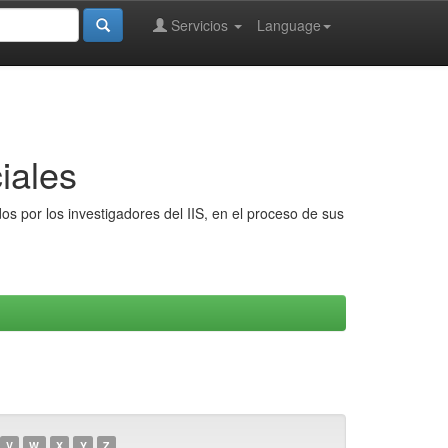
Servicios
Language
iales
s por los investigadores del IIS, en el proceso de sus
V
W
X
Y
Z