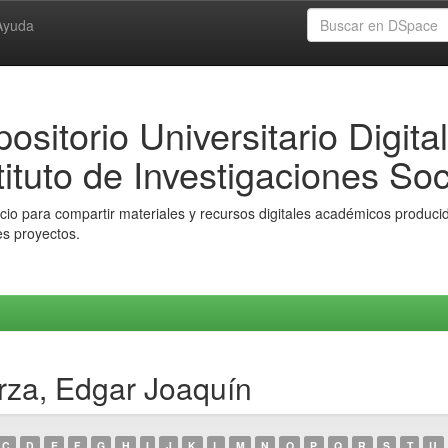
Ayuda
ositorio Universitario Digital
tituto de Investigaciones Soc
io para compartir materiales y recursos digitales académicos producido
es proyectos.
rza, Edgar Joaquín
C
D
E
F
G
H
I
J
K
L
M
N
O
P
Q
R
S
T
U