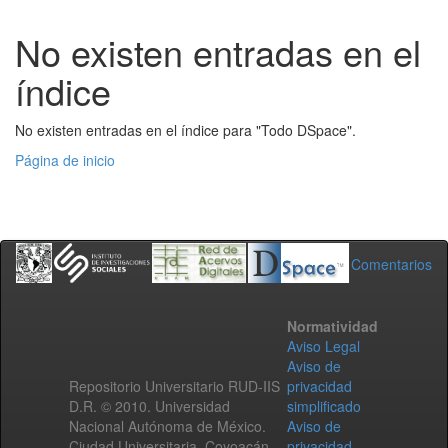
No existen entradas en el
índice
No existen entradas en el índice para "Todo DSpace".
Página de inicio
Comentarios
Normatividad
Aviso Legal
Aviso de
Repositorio Universitario RUD-IIS
privacidad
D.R. © 2010. Universidad
simplificado
Nacional Autónoma de México.
Aviso de
Ciudad Universitaria, Coyoacán,
privacidad