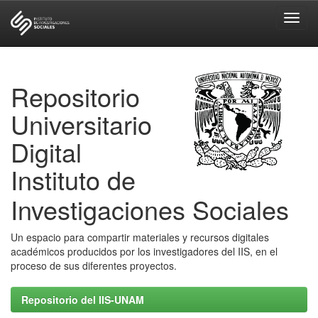
Skip
navigation
Repositorio
Universitario
Digital
Instituto de
Investigaciones Sociales
Un espacio para compartir materiales y recursos digitales
académicos producidos por los investigadores del IIS, en el
proceso de sus diferentes proyectos.
Repositorio del IIS-UNAM