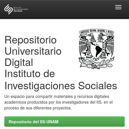
Skip
navigation
Repositorio
Universitario
Digital
Instituto de
Investigaciones Sociales
Un espacio para compartir materiales y recursos digitales
académicos producidos por los investigadores del IIS, en el
proceso de sus diferentes proyectos.
Repositorio del IIS-UNAM