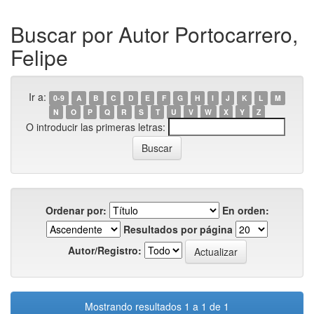
Buscar por Autor Portocarrero,
Felipe
Ir a:
0-9
A
B
C
D
E
F
G
H
I
J
K
L
M
N
O
P
Q
R
S
T
U
V
W
X
Y
Z
O introducir las primeras letras:
Ordenar por:
En orden:
Resultados por página
Autor/Registro:
Mostrando resultados 1 a 1 de 1