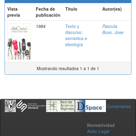
Vista
Fecha de
Título
Autor(es)
previa
publicación
1984
Texto y
Pascula
discurso:
Buxo, Jose
semiotica e
ideología
Mostrando resultados 1 a 1 de 1
Comentarios
Normatividad
Aviso Legal