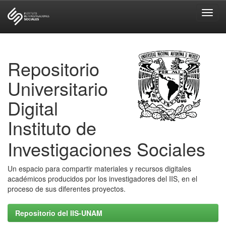
Skip
navigation
Repositorio
Universitario
Digital
Instituto de
Investigaciones Sociales
Un espacio para compartir materiales y recursos digitales
académicos producidos por los investigadores del IIS, en el
proceso de sus diferentes proyectos.
Repositorio del IIS-UNAM