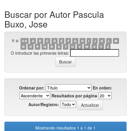
Buscar por Autor Pascula
Buxo, Jose
Ir a:
0-9
A
B
C
D
E
F
G
H
I
J
K
L
M
N
O
P
Q
R
S
T
U
V
W
X
Y
Z
O introducir las primeras letras:
Ordenar por:
En orden:
Resultados por página
Autor/Registro:
Mostrando resultados 1 a 1 de 1