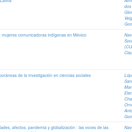
Latina
Alme
dos
Glor
Veig
Gon
: mujeres comunicadoras indígenas en México
Nav
Soc
(CU
Cla
oráneas de la investigación en ciencias sociales
Lóp
San
Mar
Ele
Cha
Orn
Ant
Gon
dades, afectos, pandemia y globalización : las voces de las
Nav