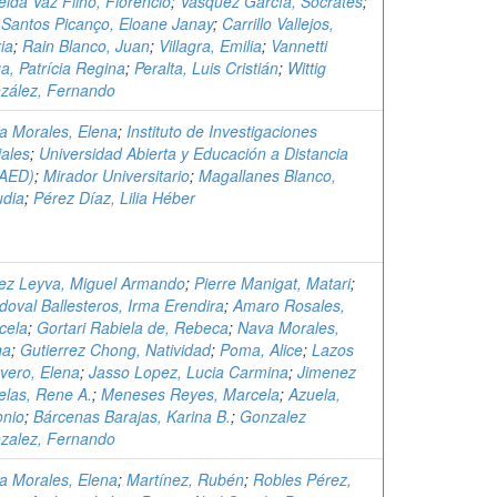
ida Vaz Filho, Florêncio
;
Vásquez García, Sócrates
;
 Santos Picanço, Eloane Janay
;
Carrillo Vallejos,
ia
;
Rain Blanco, Juan
;
Villagra, Emilia
;
Vannetti
a, Patrícia Regina
;
Peralta, Luis Cristián
;
Wittig
zález, Fernando
a Morales, Elena
;
Instituto de Investigaciones
iales
;
Universidad Abierta y Educación a Distancia
AED)
;
Mirador Universitario
;
Magallanes Blanco,
udia
;
Pérez Díaz, Lilia Héber
ez Leyva, Miguel Armando
;
Pierre Manigat, Matari
;
doval Ballesteros, Irma Erendira
;
Amaro Rosales,
cela
;
Gortari Rabiela de, Rebeca
;
Nava Morales,
na
;
Gutierrez Chong, Natividad
;
Poma, Alice
;
Lazos
vero, Elena
;
Jasso Lopez, Lucia Carmina
;
Jimenez
elas, Rene A.
;
Meneses Reyes, Marcela
;
Azuela,
onio
;
Bárcenas Barajas, Karina B.
;
Gonzalez
zalez, Fernando
a Morales, Elena
;
Martínez, Rubén
;
Robles Pérez,