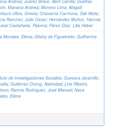
ena Andrea
;
Juárez Bravo, Abril Camila
;
Dueñas
cón, Mariana Andrea
;
Moreno Lima, Abigail
;
mburo Ulloa, Grecia
;
Chavarría Carmona, Sak Nicte
;
cía Ramírez, Julio Cesar
;
Hernández Muñoz, Hannia
;
uivel Castañeda, Paloma
;
Pérez Díaz, Lilia Héber
a Morales, Elena
;
Gitahy de Figueiredo, Guilherme
ituto de Investigaciones Sociales
;
Guevara Jaramillo,
alia
;
Gutiérrez Chong, Natividad
;
Lins Ribeiro,
tavo
;
Ramos Rodríguez, José Manuel
;
Nava
ales, Elena