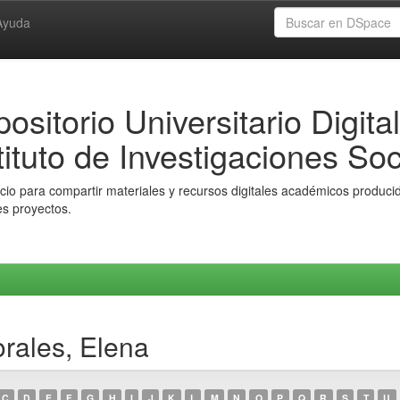
Ayuda
ositorio Universitario Digital
tituto de Investigaciones Soc
io para compartir materiales y recursos digitales académicos producido
es proyectos.
rales, Elena
C
D
E
F
G
H
I
J
K
L
M
N
O
P
Q
R
S
T
U