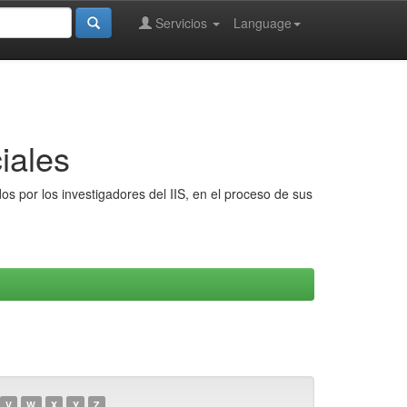
Servicios
Language
iales
s por los investigadores del IIS, en el proceso de sus
V
W
X
Y
Z