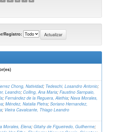
r/Registro:
or(es)
ierrez Chong, Natividad
;
Tedeschi, Losandro Antonio
;
er, Leandro
;
Colling, Ana Maria
;
Faustino Sarnpaio,
la
;
Fernández de la Reguera, Alethia
;
Nava Morales,
na
;
Méndez, Natalia Pietra
;
Soriano Hernandez,
ia
;
Vieira Cavalcante, Thiago Leandro
a Morales, Elena
;
Gitahy de Figueiredo, Guilherme
;