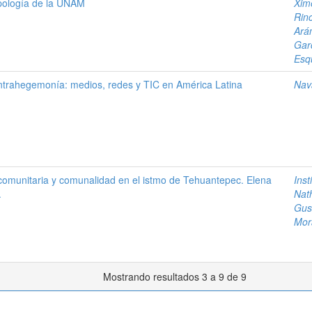
opología de la UNAM
Xim
Rin
Ará
Gar
Esq
ntrahegemonía: medios, redes y TIC en América Latina
Nav
o comunitaria y comunalidad en el istmo de Tehuantepec. Elena
Inst
.
Nath
Gus
Mor
Mostrando resultados 3 a 9 de 9