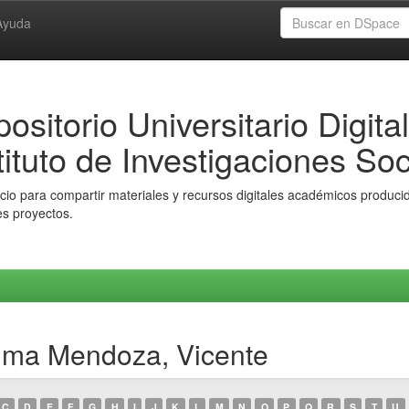
Ayuda
ositorio Universitario Digital
tituto de Investigaciones Soc
io para compartir materiales y recursos digitales académicos producido
es proyectos.
uma Mendoza, Vicente
C
D
E
F
G
H
I
J
K
L
M
N
O
P
Q
R
S
T
U