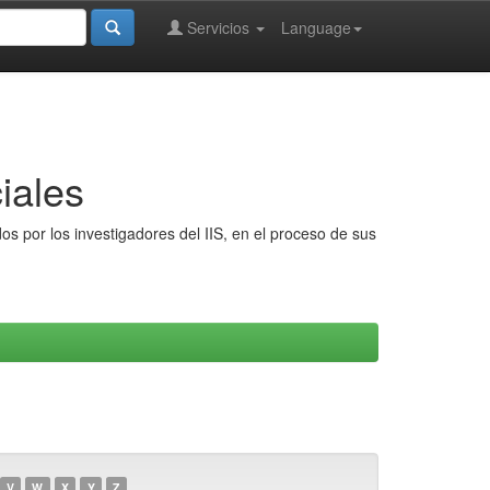
Servicios
Language
iales
s por los investigadores del IIS, en el proceso de sus
V
W
X
Y
Z