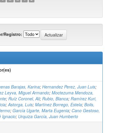
r/Registro:
or(es)
enas Barajas, Karina
;
Hernandez Perez, Juan Luis
;
ez Leyva, Miguel Armando
;
Moctezuma Mendoza,
nte
;
Ruíz Coronel, Ali
;
Rubio, Blanca
;
Ramírez Kuri,
icia
;
Astorga, Luis
;
Martínez Borrego, Estela
;
Boils,
llermo
;
García Ugarte, Marta Eugenia
;
Cano Gestoso,
 Ignacio
;
Urquiza García, Juan Humberto