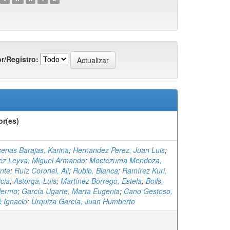
r/Registro:
or(es)
enas Barajas, Karina
;
Hernandez Perez, Juan Luis
;
ez Leyva, Miguel Armando
;
Moctezuma Mendoza,
nte
;
Ruíz Coronel, Ali
;
Rubio, Blanca
;
Ramírez Kuri,
icia
;
Astorga, Luis
;
Martínez Borrego, Estela
;
Boils,
llermo
;
García Ugarte, Marta Eugenia
;
Cano Gestoso,
 Ignacio
;
Urquiza García, Juan Humberto