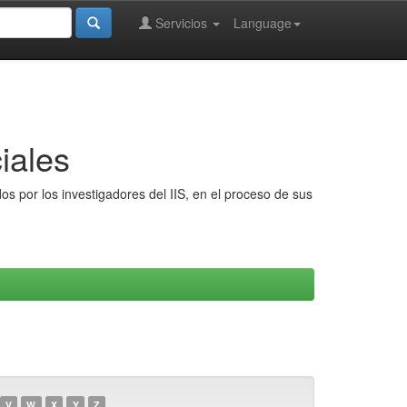
Servicios
Language
iales
s por los investigadores del IIS, en el proceso de sus
V
W
X
Y
Z