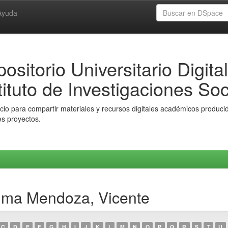
Ayuda
ositorio Universitario Digital
tituto de Investigaciones Soc
io para compartir materiales y recursos digitales académicos producido
es proyectos.
uma Mendoza, Vicente
C
D
E
F
G
H
I
J
K
L
M
N
O
P
Q
R
S
T
U