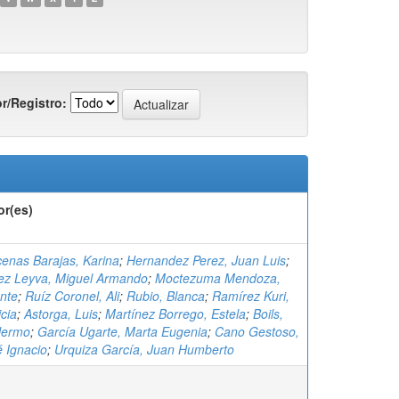
r/Registro:
or(es)
enas Barajas, Karina
;
Hernandez Perez, Juan Luis
;
ez Leyva, Miguel Armando
;
Moctezuma Mendoza,
nte
;
Ruíz Coronel, Ali
;
Rubio, Blanca
;
Ramírez Kuri,
icia
;
Astorga, Luis
;
Martínez Borrego, Estela
;
Boils,
llermo
;
García Ugarte, Marta Eugenia
;
Cano Gestoso,
 Ignacio
;
Urquiza García, Juan Humberto