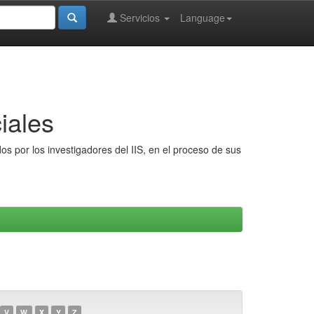
Servicios
Language
iales
s por los investigadores del IIS, en el proceso de sus
V
W
X
Y
Z