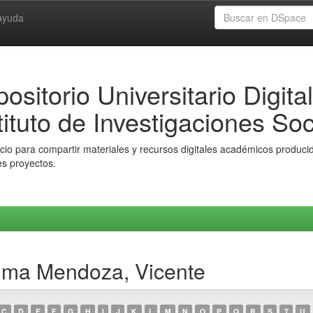
Ayuda
ositorio Universitario Digital
tituto de Investigaciones Soc
io para compartir materiales y recursos digitales académicos producido
es proyectos.
uma Mendoza, Vicente
C
D
E
F
G
H
I
J
K
L
M
N
O
P
Q
R
S
T
U