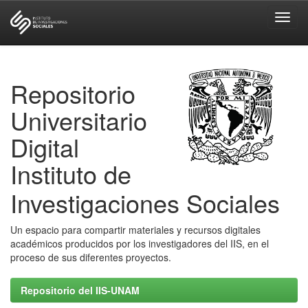
Skip
navigation
Repositorio
Universitario
Digital
Instituto de
Investigaciones Sociales
Un espacio para compartir materiales y recursos digitales
académicos producidos por los investigadores del IIS, en el
proceso de sus diferentes proyectos.
Repositorio del IIS-UNAM