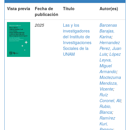
Vista previa
Fecha de
Título
Autor(es)
publicación
2025
Las y los
Barcenas
investigadores
Barajas,
del Instituto de
Karina
;
Investigaciones
Hernandez
Sociales de la
Perez, Juan
UNAM
Luis
;
López
Leyva,
Miguel
Armando
;
Moctezuma
Mendoza,
Vicente
;
Ruíz
Coronel, Ali
;
Rubio,
Blanca
;
Ramírez
Kuri,
Patricia
;