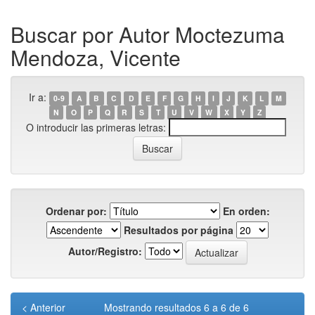
Buscar por Autor Moctezuma
Mendoza, Vicente
Ir a:
0-9
A
B
C
D
E
F
G
H
I
J
K
L
M
N
O
P
Q
R
S
T
U
V
W
X
Y
Z
O introducir las primeras letras:
Ordenar por:
En orden:
Resultados por página
Autor/Registro:
< Anterior
Mostrando resultados 6 a 6 de 6