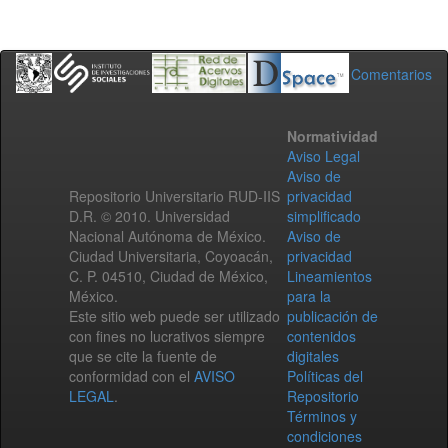
Comentarios
Normatividad
Aviso Legal
Aviso de
Repositorio Universitario RUD-IIS
privacidad
D.R. © 2010. Universidad
simplificado
Nacional Autónoma de México.
Aviso de
Ciudad Universitaria, Coyoacán,
privacidad
C. P. 04510, Ciudad de México,
Lineamientos
México.
para la
Este sitio web puede ser utilizado
publicación de
con fines no lucrativos siempre
contenidos
que se cite la fuente de
digitales
conformidad con el
AVISO
Políticas del
LEGAL
.
Repositorio
Términos y
condiciones