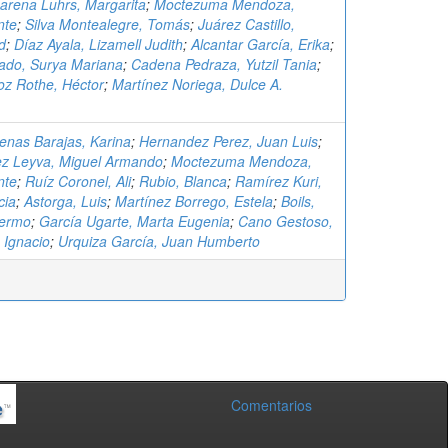
rena Luhrs, Margarita
;
Moctezuma Mendoza,
nte
;
Silva Montealegre, Tomás
;
Juárez Castillo,
d
;
Díaz Ayala, Lizamell Judith
;
Alcantar García, Erika
;
ado, Surya Mariana
;
Cadena Pedraza, Yutzil Tania
;
oz Rothe, Héctor
;
Martínez Noriega, Dulce A.
enas Barajas, Karina
;
Hernandez Perez, Juan Luis
;
z Leyva, Miguel Armando
;
Moctezuma Mendoza,
nte
;
Ruíz Coronel, Ali
;
Rubio, Blanca
;
Ramírez Kuri,
cia
;
Astorga, Luis
;
Martínez Borrego, Estela
;
Boils,
lermo
;
García Ugarte, Marta Eugenia
;
Cano Gestoso,
 Ignacio
;
Urquiza García, Juan Humberto
Comentarios