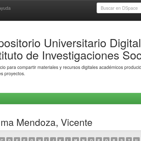
Ayuda
ositorio Universitario Digital
tituto de Investigaciones Soc
io para compartir materiales y recursos digitales académicos producido
es proyectos.
uma Mendoza, Vicente
C
D
E
F
G
H
I
J
K
L
M
N
O
P
Q
R
S
T
U