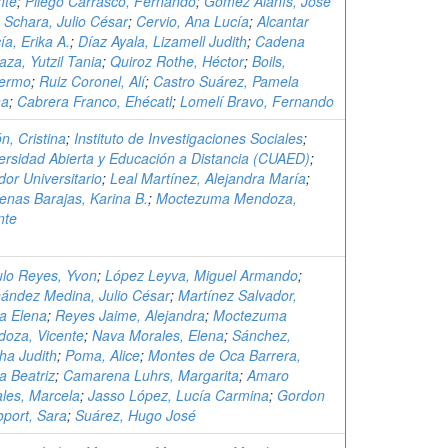
nte
;
Pliego Carrasco, Fernando
;
Gómez Alanís, José
;
Schara, Julio César
;
Cervio, Ana Lucía
;
Alcantar
ía, Erika A.
;
Díaz Ayala, Lizamell Judith
;
Cadena
aza, Yutzil Tania
;
Quiroz Rothe, Héctor
;
Boils,
lermo
;
Ruiz Coronel, Alí
;
Castro Suárez, Pamela
na
;
Cabrera Franco, Ehécatl
;
Lomelí Bravo, Fernando
n, Cristina
;
Instituto de Investigaciones Sociales
;
ersidad Abierta y Educación a Distancia (CUAED)
;
dor Universitario
;
Leal Martínez, Alejandra María
;
enas Barajas, Karina B.
;
Moctezuma Mendoza,
nte
lo Reyes, Yvon
;
López Leyva, Miguel Armando
;
ández Medina, Julio César
;
Martínez Salvador,
a Elena
;
Reyes Jaime, Alejandra
;
Moctezuma
oza, Vicente
;
Nava Morales, Elena
;
Sánchez,
ha Judith
;
Poma, Alice
;
Montes de Oca Barrera,
a Beatriz
;
Camarena Luhrs, Margarita
;
Amaro
les, Marcela
;
Jasso López, Lucía Carmina
;
Gordon
port, Sara
;
Suárez, Hugo José