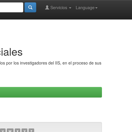
Servicios
Language
iales
s por los investigadores del IIS, en el proceso de sus
V
W
X
Y
Z