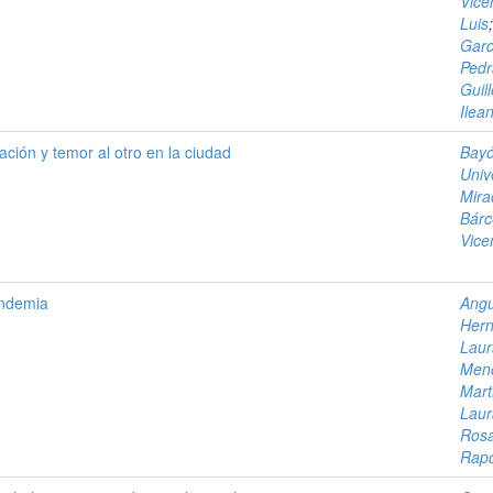
Vice
Luis
Garc
Pedr
Guil
Ilea
ación y temor al otro en la ciudad
Bayó
Univ
Mira
Bárc
Vice
andemia
Angu
Hern
Laur
Mend
Mart
Laur
Rosa
Rapo