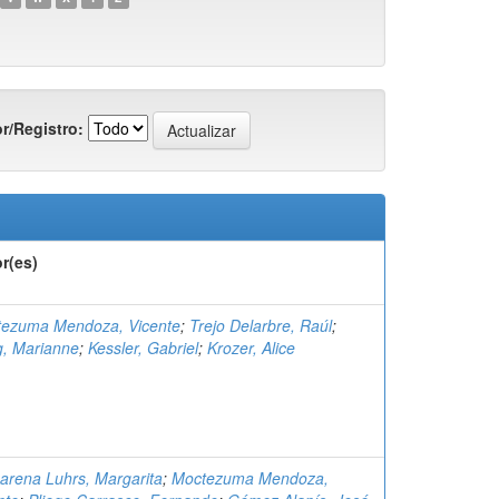
r/Registro:
r(es)
ezuma Mendoza, Vicente
;
Trejo Delarbre, Raúl
;
g, Marianne
;
Kessler, Gabriel
;
Krozer, Alice
rena Luhrs, Margarita
;
Moctezuma Mendoza,