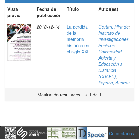
Vista
Fecha de
Título
Autor(es)
previa
publicación
2018-12-14
La perdida
Gortari, Hira de
;
de la
Instituto de
memoria
Investigaciones
histórica en
Sociales
;
el siglo XXI
Universidad
Abierta y
Educación a
Distancia
(CUAED)
;
Espasa, Andreu
Mostrando resultados 1 a 1 de 1
Comentarios