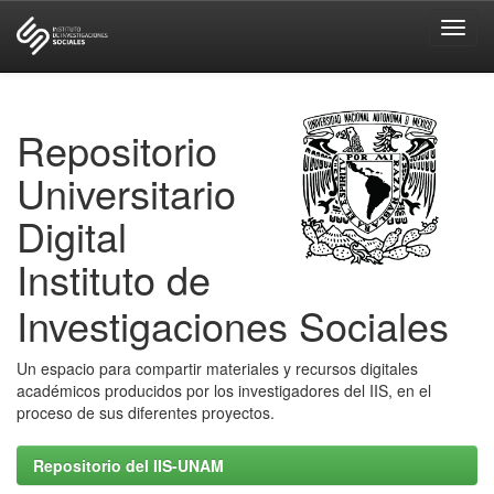
Skip
navigation
Repositorio
Universitario
Digital
Instituto de
Investigaciones Sociales
Un espacio para compartir materiales y recursos digitales
académicos producidos por los investigadores del IIS, en el
proceso de sus diferentes proyectos.
Repositorio del IIS-UNAM