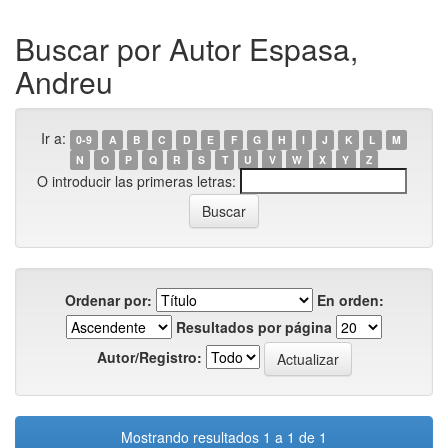
Buscar por Autor Espasa,
Andreu
Ir a:
0-9
A
B
C
D
E
F
G
H
I
J
K
L
M
N
O
P
Q
R
S
T
U
V
W
X
Y
Z
O introducir las primeras letras:
Ordenar por:
En orden:
Resultados por página
Autor/Registro:
Mostrando resultados 1 a 1 de 1